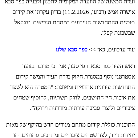
ועדת המשנה של הוועדה המקומית לתכנון ולבנייה כפר סבא
אישרה אמש (רביעי, 11.2.2026) בדיון עקרוני את קידום
תוכנית ההתחדשות העירונית במתחם הנביאים–יחזקאל
שבשכונת קפלן.
עוד עדכונים, כאן >>
כפר סבא שלנו
ראש העיר כפר סבא, רפי סער, אמר כי מדובר בצעד
אסטרטגי נוסף במסגרת חיזוק מזרח העיר והמשך קידום
התחדשות עירונית אחראית ומאוזנת: “המטרה היא לשפר
את איכות חיי התושבים, לחזק תשתיות, להוסיף שטחים
ציבוריים וליצור סביבה עירונית מודרנית וירוקה”.
התוכנית כוללת קידום מתחם מגורים חדש בהיקף של מאות
יחידות דיור, לצד שטחים ציבוריים ומרחבים פתוחים, תוך