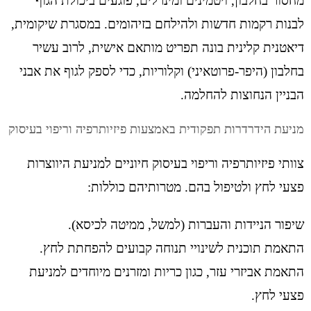
מחסור בחלבון, ויטמינים ומינרלים, פוגעים ביכולת הגוף
לבנות רקמות חדשות ולהילחם בזיהומים. במסגרת שיקומית,
דיאטנית קלינית בונה תפריט מותאם אישית, לרוב עשיר
בחלבון (היפר-פרוטאיני) וקלוריות, כדי לספק לגוף את אבני
הבניין הנחוצות להחלמה.
מניעת הידרדרות תפקודית באמצעות פיזיותרפיה וריפוי בעיסוק
צוותי פיזיותרפיה וריפוי בעיסוק חיוניים למניעת היווצרות
פצעי לחץ ולטיפול בהם. מטרותיהם כוללות:
שיפור הניידות והעברות (למשל, ממיטה לכיסא).
התאמת תוכנית לשינויי תנוחה קבועים להפחתת לחץ.
התאמת אביזרי עזר, כגון כריות ומזרנים מיוחדים למניעת
פצעי לחץ.