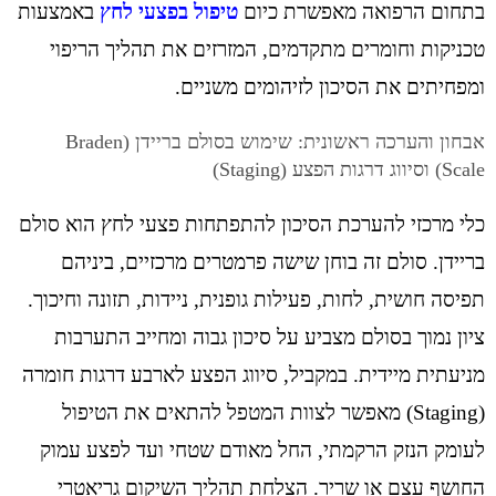
בתחום הרפואה מאפשרת כיום
טיפול בפצעי לחץ
באמצעות
טכניקות וחומרים מתקדמים, המזרזים את תהליך הריפוי
ומפחיתים את הסיכון לזיהומים משניים.
אבחון והערכה ראשונית: שימוש בסולם בריידן (Braden
Scale) וסיווג דרגות הפצע (Staging)
כלי מרכזי להערכת הסיכון להתפתחות פצעי לחץ הוא סולם
בריידן. סולם זה בוחן שישה פרמטרים מרכזיים, ביניהם
תפיסה חושית, לחות, פעילות גופנית, ניידות, תזונה וחיכוך.
ציון נמוך בסולם מצביע על סיכון גבוה ומחייב התערבות
מניעתית מיידית. במקביל, סיווג הפצע לארבע דרגות חומרה
(Staging) מאפשר לצוות המטפל להתאים את הטיפול
לעומק הנזק הרקמתי, החל מאודם שטחי ועד לפצע עמוק
החושף עצם או שריר. הצלחת תהליך השיקום גריאטרי