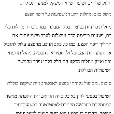
חיזוק שרירים ושיפור שיווי המשקל למניעת נפילות.
ניהול כאב ומחלות רקע המשפיעות על ריפוי הפצע
מחלות כרוניות נפוצות בגיל המבוגר, כמו סוכרת ומחלות כלי
דם, פוגעות בזרימת הדם ועלולות לעכב משמעותית את
תהליך ריפוי הפצע. כמו כן, כאב הנובע מהפצע עלול להגביל
את תנועתיות המטופל ולהחמיר את הבעיה. ניהול תרופתי
נכון ואיזון מחלות הרקע הם חלק בלתי נפרד מהגישה
הטיפולית הכוללת.
סיכום: מטיפול נקודתי בפצע לאסטרטגיית שיקום כוללת
הטיפול בפצעי לחץ באוכלוסייה הגריאטרית התפתח מגישה
המתמקדת בחבישה מקומית לאסטרטגיה רב-מערכתית
מקיפה. ההבנה כי הפצע הוא ביטוי חיצוני למצב פנימי