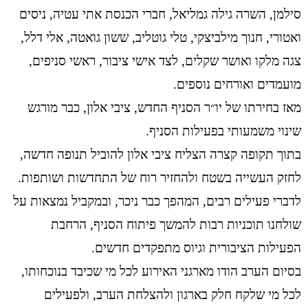
סילמן, השרה גילה גמליאל, חברי הכנסת אתי עטיה, ניסים
ואטורי, חנוך מילביצקי, טלי גוטליב, ששון גואטה, אלי דלל,
צגה מלקו ואושר שקלים, לצד אישי ציבור, ראשי סניפים,
מועמדים ואורחים נוספים.
מאז בחירתו של יו״ר הסניף החדש, ציבי אלון, כבר מורגש
שינוי משמעותי בפעילות הסניף.
בתוך תקופה קצרה הצליח ציבי אלון להוביל תנופה חדשה,
לחזק העשייה בשטח ולהחזיר רוח של התחדשות ושותפות.
לדברי פעילים רבים, המהפך כבר ניכר, ובמקביל נמצאות על
שולחנו תוכניות רבות להמשך פיתוח הסניף, הרחבת
הפעילות הציבורית וגיוס מתפקדים חדשים.
בסיום הערב הודו מארגני האירוע לכל מי שכיבד בנוכחותו,
לכל מי שלקח חלק בארגון ולהצלחת הערב, ולפעילים