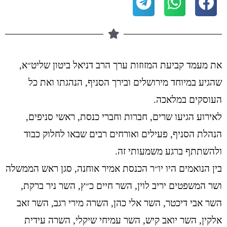
את מעמד קביעת המזוזות ערך הרב דניאל ביטון שליט״א,
שהגיע במיוחד מירושלים ובירך הסניף, הנהגתו ואת כל
העוסקים במלאכה.
לאירוע הגיעו שרים, חברות וחברי כנסת, ראשי סניפים,
הנהלת הסניף, פעילים ואורחים רבים שבאו לחלוק כבוד
ולהשתתף ברגע משמעותי זה.
בין הנואמים היו יו״ר הכנסת אמיר אוחנה, סגן ראש הממשלה
ושר המשפטים יריב לוין, השר חיים כ״ץ, השר ניר ברקת,
השר אבי דיכטר, השר אלי כהן, השרה מירי רגב, השר זאב
אלקין, השר יואב קיש, השר עמיחי שיקלי, השרה עידית