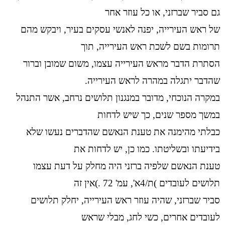
גם סביר שברזני, או כל עוזר אחר
של ראש העירייה, יפנה לאנשי עסקים בעיר, ויבקש מהם
תרומות בשם לשכת ראש העירייה, תוך
הסתרת הדבר מראש העירייה עצמו, משום שמובן וברור
שהדבר יתגלה במהרה לראש העירייה.
במקרה הנוכחי, מדובר במנגנון תלושים נרחב, אשר התנהל
במשך מספר שנים, כך שיש לדחות
כבלתי מהימנה את טענת הנאשם שהדברים נעשו שלא
בידיעתו ובשליטתו. כמו כן, יש לדחות את
טענת הנאשם שלפיה ברזני היה מחלק על דעת עצמו
תלושים לעובדים )ת/4א', עמ' 72 .)אין זה
סביר שברזני, שהיה עוזר ראש העירייה, יחלק תלושים
לעובדים אחרים, כשי לחג, מבלי שראש