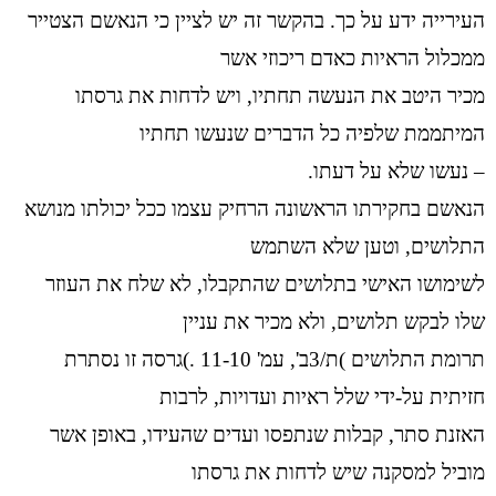
העירייה ידע על כך. בהקשר זה יש לציין כי הנאשם הצטייר
ממכלול הראיות כאדם ריכוזי אשר
מכיר היטב את הנעשה תחתיו, ויש לדחות את גרסתו
המיתממת שלפיה כל הדברים שנעשו תחתיו
– נעשו שלא על דעתו.
הנאשם בחקירתו הראשונה הרחיק עצמו ככל יכולתו מנושא
התלושים, וטען שלא השתמש
לשימושו האישי בתלושים שהתקבלו, לא שלח את העוזר
שלו לבקש תלושים, ולא מכיר את עניין
תרומת התלושים )ת/3ב', עמ' 11-10 .)גרסה זו נסתרת
חזיתית על-ידי שלל ראיות ועדויות, לרבות
האזנת סתר, קבלות שנתפסו ועדים שהעידו, באופן אשר
מוביל למסקנה שיש לדחות את גרסתו