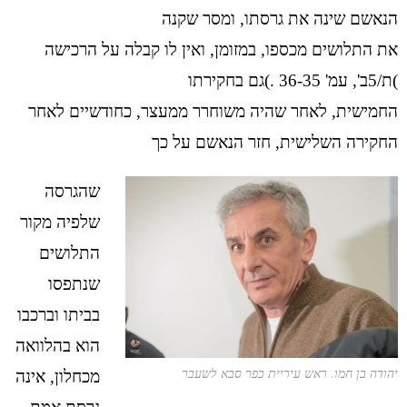
הנאשם שינה את גרסתו, ומסר שקנה
את התלושים מכספו, במזומן, ואין לו קבלה על הרכישה
)ת/5ב', עמ' 36-35 .)גם בחקירתו
החמישית, לאחר שהיה משוחרר ממעצר, כחודשיים לאחר
החקירה השלישית, חזר הנאשם על כך
שהגרסה
שלפיה מקור
התלושים
שנתפסו
בביתו וברכבו
הוא בהלוואה
מכחלון, אינה
יהודה בן חמו. ראש עיריית כפר סבא לשעבר