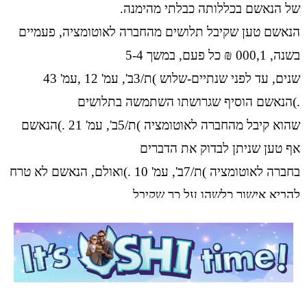
של הנאשם בכללותה כבלתי מהימנה.
הנאשם טען שקיבל תלושים מהחברה לאוטומציה, פעמיים
בשנה, 000,1 ₪ כל פעם, במשך 5-4
שנים, עד לפני שנתיים-שלוש )ת/3ב', עמ' 12 ,עמ' 43
.)הנאשם הוסיף שגרושתו השתמשה בתלושים
שהוא קיבל מהחברה לאוטומציה )ת/5ב', עמ' 21 .)הנאשם
אף טען שניתן לבדוק את הדברים
בחברה לאוטומציה )ת/7ב', עמ' 10 .)ואולם, הנאשם לא טרח
להביא אישור כלשהו על כך שקיבל
תלושים מהחברה לאוטומציה, וכי התלושים שקיבל לטענתו
הם מאותו סוג שבהם נעשה שימוש,
וזאת על אף שנראה שלא הייתה שום מניעה מצדו לעשות
כן. מכאן, שיש לדחות אף את טענתו זו.