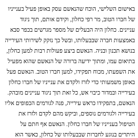
באישום השלישי, הוכח שהנאשם עסק באופן פעיל בענייניו
של חברו הטוב, מר רפי כחלון, וקידם אותם, תוך ניגוד
עניינים. כחלון היה הבעלים של מספר מגרשים בכפר סבא
באמצעות חברה שבבעלותו, ובשל כך נזקק לשירותי העירייה
בנושא תכנון ובניה. הנאשם ביצע פעולות רבות למען כחלון,
בתיאום עמו, ומתוך ידיעה ברורה של הנאשם שהוא מפעיל
את השפעתו, מכוח תפקידו, למען חברו הטוב. הנאשם פעל
באופן משמעותי כדי לזרז ולקדם את ענייניו של חברו כחלון
בעירייה ובמדור כיבוי אש, כל זאת תוך ניגוד עניינים מובהק.
הנאשם, בתפקידו כראש עירייה, פנה לגורמים הכפופים אליו
בעירייה ולגורמים נוספים, וביקש מהם לקדם ולזרז את
הטיפול בענייניו של חברו כחלון. הנאשם אף חתם על
היתרים בנוגע לחברות שבבעלותו של כחלון, כאשר הוא