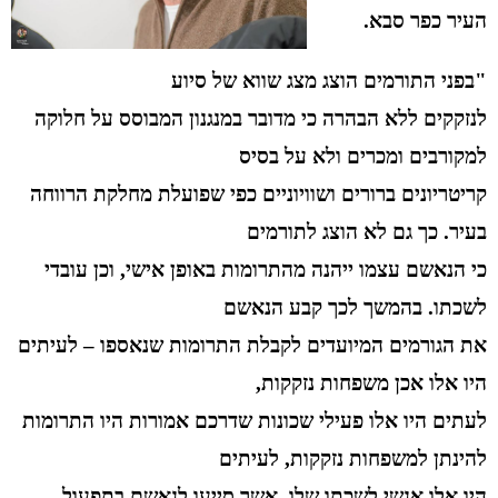
העיר כפר סבא.
"בפני התורמים הוצג מצג שווא של סיוע
לנזקקים ללא הבהרה כי מדובר במנגנון המבוסס על חלוקה
למקורבים ומכרים ולא על בסיס
קריטריונים ברורים ושוויוניים כפי שפועלת מחלקת הרווחה
בעיר. כך גם לא הוצג לתורמים
כי הנאשם עצמו ייהנה מהתרומות באופן אישי, וכן עובדי
לשכתו. בהמשך לכך קבע הנאשם
את הגורמים המיועדים לקבלת התרומות שנאספו – לעיתים
היו אלו אכן משפחות נזקקות,
לעתים היו אלו פעילי שכונות שדרכם אמורות היו התרומות
להינתן למשפחות נזקקות, לעיתים
היו אלו אנשי לשכתו שלו, אשר סייעו לנאשם בתפעול