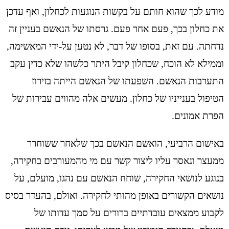
מודע לכך שהוא חותם על בקשות הנוגעות לכחלון, ואף עדכן
את כחלון בכך, פעם אחר פעם. גרסתו של הנאשם בעניין זה
נדחתה. עם זאת, בסופו של דבר, לא נטען על-ידי המאשימה,
וממילא לא הוכח, שכחלון קיבל היתר כלשהו שלא כדין עקב
התערבות הנאשם. השפעתו של הנאשם הייתה בזירוז
הטיפול בענייניו של כחלון. מעשים אלה מהווים עבירות של
הפרת אמונים.
באישום הרביעי, הואשם הנאשם בכך שלאחר ששוחרר
ממעצר ונאסר עליו ליצור קשר עם מי מהמעורבים בחקירה,
בנוגע לנושאי החקירה, שוחח הנאשם עם נהגו, מועלם, על
נושאים הקשורים באופן מהותי לחקירה. ואולם, בהעדר בסיס
לקבוע ממצאים עובדתיים ברורים על סמך עדותו של