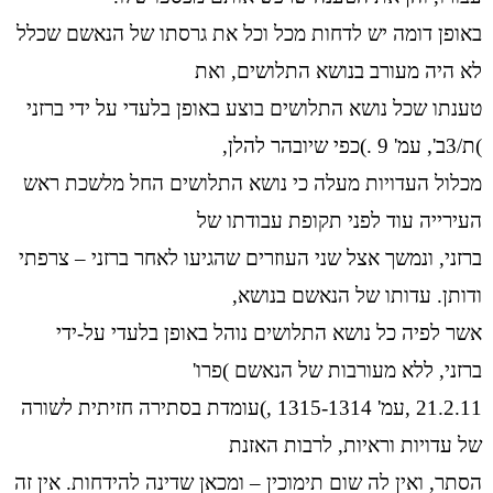
באופן דומה יש לדחות מכל וכל את גרסתו של הנאשם שכלל
לא היה מעורב בנושא התלושים, ואת
טענתו שכל נושא התלושים בוצע באופן בלעדי על ידי ברזני
)ת/3ב', עמ' 9 .)כפי שיובהר להלן,
מכלול העדויות מעלה כי נושא התלושים החל מלשכת ראש
העירייה עוד לפני תקופת עבודתו של
ברזני, ונמשך אצל שני העוזרים שהגיעו לאחר ברזני – צרפתי
ודותן. עדותו של הנאשם בנושא,
אשר לפיה כל נושא התלושים נוהל באופן בלעדי על-ידי
ברזני, ללא מעורבות של הנאשם )פרו'
21.2.11 ,עמ' 1315-1314 ,)עומדת בסתירה חזיתית לשורה
של עדויות וראיות, לרבות האזנת
הסתר, ואין לה שום תימוכין – ומכאן שדינה להידחות. אין זה