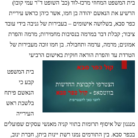
בית המשפט המחוזי מרכז-לוד (כב' השופט ד"ר עמי קובו)
הרשיע את הנאשם יהודה בן חמו, אשר כיהן כראש עיריית
כפר סבא, בשלושה אישומים – בעבירות של גניבה בידי עובד
ציבור; קבלת דבר במרמה בנסיבות מחמירות; מרמה והפרת
אמונים; מרמה, ערמה ותחבולה. בן חמו זוכה מעבירות של
הטרדת עד והפרת הוראה חוקית באישום הרביעי
בית המשפט
קבע כי
הנאשם
פיתח
בלשכת ראש
העירייה
מנגנון של איסוף תרומות בתווי קניה מאנשי עסקים שפועלים
בכפר סבא. בין התורמים נמנו רשת יינות ביתן, חברת ינוב,