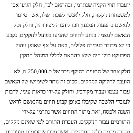
יועברו תווי הקניה שנתרמו, ובהתאם לכך, חלק הגיעו אכן
למשפחות נזקקות, חלק לאנשי לשכתו שלו, אשר סייעו
לנאשם בתפעול המנגנון וזכו ליהנות מפירותיו, וחלק נטל
הנאשם לעצמו.
בנוגע לתווים שהגיעו בפועל לנזקקים, נקבע
כי לא מדובר בעבירה פלילית, וזאת על אף שאופן ניהול
הפרויקט כולו היה שלא בהתאם לכללי המנהל התקין.
חלק אחר של התווים בהיקף ניכר של כ-250,000 ₪, לא
הועבר לחלוקה לנזקקים. סכום זה נותר לשימושו של הנאשם
עבור עצמו ועבור מקורביו, וחולק על-ידו כראות עיניו, לרבות
לעובדי הלשכה שקיבלו באופן קבוע תווים מהנאשם לראש
השנה ולפסח, זאת מתוך התווים אשר נתרמו על-ידי
התורמים עבור הנזקקים. העברת התווים
למי שאינם נזקקים,
מהווה מרמה כלפי התורמים, אשר סברו שתרומות מועברות