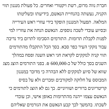
חברת נווה מרום, רשת ויקטורי ואחרים. כל פעולת מנגנון תווי
הקניה, נעשתה בהנחיית הנאשם, בידיעתו ובשליטתו
המלאה. תפעול המנגנון הופקד בידי עוזרי ראש העירייה
ובסיוע עובדי לשכה נוספים. הנאשם הנחה את עוזריו למי
לפנות לקבלת תרומות. התורמים הסכימו לתרום ביד נדיבה
עבור נזקקי העיר כפר סבא. בסך הכל התקבלו מהתורמים
תווי קניה לנזקקים לקראת חגי ראש השנה ופסח במהלך
השנים בסך כולל של כ-600,000 ₪. בפני התורמים הוצג מצג
שווא של סיוע לנזקקים ללא הבהרה כי מדובר במנגנון
המבוסס על חלוקה למקורבים ומכרים ולא על בסיס
קריטריונים ברורים ושוויוניים. כך גם לא הוצג לתורמים כי
הנאשם עצמו ייהנה מהתרומות באופן אישי, וכן עובדי
לשכתו. בהמשך לכך קבע הנאשם את הגורמים שאליהם