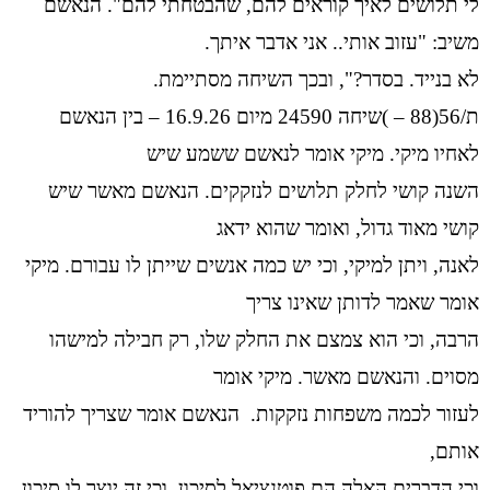
לי תלושים לאיך קוראים להם, שהבטחתי להם". הנאשם
משיב: "עזוב אותי.. אני אדבר איתך.
לא בנייד. בסדר?", ובכך השיחה מסתיימת.
ת/56(88 – )שיחה 24590 מיום 16.9.26 – בין הנאשם
לאחיו מיקי. מיקי אומר לנאשם ששמע שיש
השנה קושי לחלק תלושים לנזקקים. הנאשם מאשר שיש
קושי מאוד גדול, ואומר שהוא ידאג
לאנה, ויתן למיקי, וכי יש כמה אנשים שייתן לו עבורם. מיקי
אומר שאמר לדותן שאינו צריך
הרבה, וכי הוא צמצם את החלק שלו, רק חבילה למישהו
מסוים. והנאשם מאשר. מיקי אומר
לעזור לכמה משפחות נזקקות. הנאשם אומר שצריך להוריד
אותם,
וכי הדברים האלה הם פוטנציאל לסיכון, וכי זה יוצר לו סיכון.