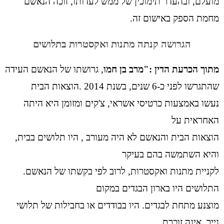
מועלם, ובהעדר תימוכין של ממש לעדותו, זוכה הנאשם
מחמת הספק באישום זה.
הגרושה קנתה מתנות ואקסטרות בתלושים
מתוך הכרעת הדין :"מרב בן חמו
, גרושתו של הנאשם העידה
שהתגרשו לפני כ-6 שנים, בשנת 2014 .הוצאות הבית
נעשו באמצעות כרטיסי אשראי, צ'קים ומזומן היא היתה
האחראית על
הוצאות הבית והנאשם לא היה מעורב , היו תלושים בבית,
והיא השתמשה בהם בעיקר
לקניית מתנות ואקסטרות, לרוב לפי בקשתו של הנאשם.
התלושים היו בארון הבגדים במקום
מוצנע מתחת לבגדים. היו בבודדים או בחבילות של תלושי
נייר, אינה זוכרת