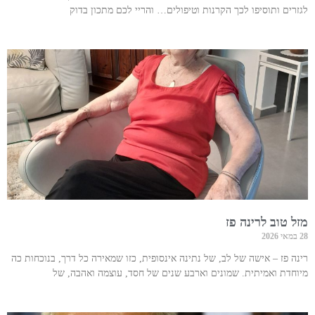
לגזרים ותוסיפו לכך הקרנות וטיפולים… והריי לכם מתכון בדוק
מזל טוב לרינה פז
28 במאי 2026
רינה פז – אישה של לב, של נתינה אינסופית, כזו שמאירה כל דרך, בנוכחות כה
מיוחדת ואמיתית. שמונים וארבע שנים של חסד, עוצמה ואהבה, של