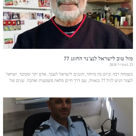
מזל טוב לישראל לנצ'נר החוגג 77
23 באפריל 2026
בשמחה רבה וביום כה מיוחד, חוגגים לישראל לנצנר, אדם יקר ומכובד ישראל
לנצנר הגיע לגיל 77 בגאווה, עם דרך חיים מלאה משמעות ואהבה. שנים של