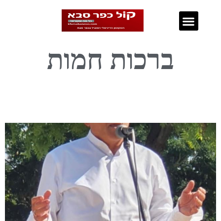
נדל"ן בכפר סבא
ברכות חמות