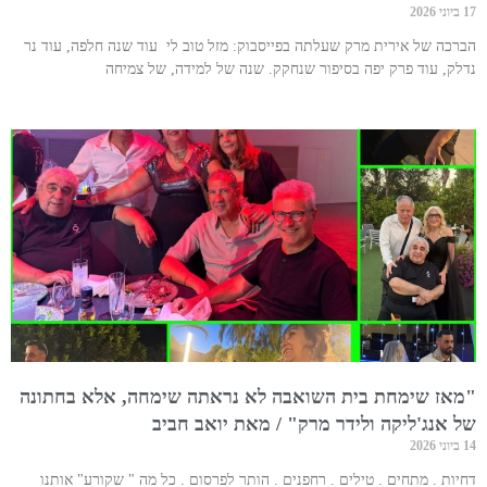
17 ביוני 2026
הברכה של אירית מרק שעלתה בפייסבוק: מזל טוב לי עוד שנה חלפה, עוד נר
נדלק, עוד פרק יפה בסיפור שנחקק. שנה של למידה, של צמיחה
"מאז שימחת בית השואבה לא נראתה שימחה, אלא בחתונה
של אנג'ליקה ולידר מרק" / מאת יואב חביב
14 ביוני 2026
דחיות . מתחים . טילים . רחפנים . הותר לפרסום . כל מה " שקורע" אותנו