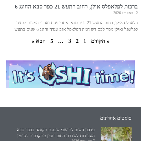
ברכות לפלאפלס אילן, רחוב התעש 21 כפר סבא החוגג 6
12 באפריל 2026
פלאפלס אילן, רחוב התעש 21 כפר סבא. אחרי פסח ואחרי המצות קפצנו
לפלאפל ואילן מסר לכם דש חמה הפלאפל אגב אגדה וחוגג 6 שנים בתעש
« הקודם
1
2
3
…
5
הבא »
פוסטים אחרונים
עדכון חשוב לתושבי שכונת תקומה בכפר סבא :
העבודות לשדרוג רחוב רופין מתקרבות לסיומן