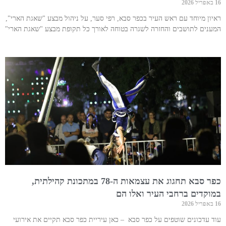
16 באפריל 2026
ראיון מיוחד עם ראש העיר בכפר סבא, רפי סער, על ניהול מבצע "שאגת הארי",
המענים לתושבים והחזרה לשגרה בטוחה לאורך כל תקופת מבצע "שאגת הארי"
כפר סבא תחגוג את עצמאות ה-78 במתכונת קהילתית,
במוקדים ברחבי העיר ואלו הם
16 באפריל 2026
עוד עדכונים שוטפים על כפר סבא – כאן עיריית כפר סבא תקיים את אירועי