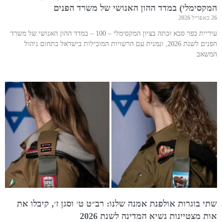
המקסימלי) במדד ההון האנושי של משרד הפנים
26 באפריל 2026
עיריית כפר סבא זכתה בציון המקסימלי – 100 – במדד ההון האנושי של משרד
הפנים לשנת 2026, ונמנית עם הרשויות המובילות בישראל בתחום ניהול
המשאב
שתי בוגרות אולפנת אמנה שלנו: רב״ט ט׳ וסגן ז׳, קיבלו את
אות מצטיינות נשיא המדינה לשנת 2026