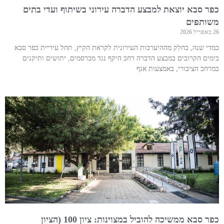
כפר סבא יוצאת למבצע הדברה עירוני בשיתוף ועדי בתים
משותפים
26 באפריל 2026
כמדי שנה, כחלק מההיערכות העירונית לקראת הקיץ, תחל עיריית כפר סבא
בימים הקרובים במבצע הדברה רחב היקף נגד מכרסמים, יתושים ותיקנים
במרחב הציבורי, באמצעות אגף
כפר סבא ממשיכה להוביל במצוינות: ציון 100 (הציון