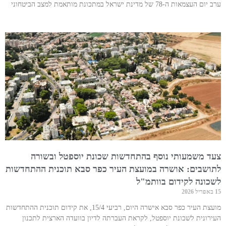
ערב יום העצמאות ה-78 של מדינת ישראל במתכונת מותאמת למצב הביטחוני
צעד משמעותי נוסף בהתחדשות שכונת יוספטל ובשורה
לתושבים: אושרה במועצת העיר כפר סבא תוכנית ההתחדשות
לשכונה לקידום בוותמ"ל
15 באפריל 2026
מועצת העיר כפר סבא אישרה היום, רביעי 15/4, את קידום תוכנית ההתחדשות
העירונית לשכונת יוספטל, לקראת העברתה לדיון בוועדה הארצית לתכנון