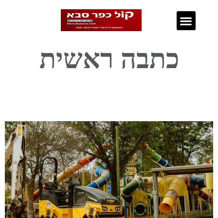
נדל"ן בכפר סבא
כתבה ראשית