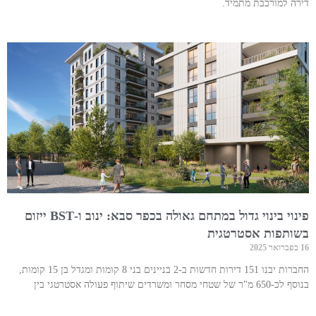
דירה למורכבת מתמיד.
פינוי בינוי גדול במתחם גאולה בכפר סבא: ינוב ו-BST ייזום
בשותפות אסטרטגית
16 בפברואר 2025
החברות יבנו 151 דירות חדשות ב-2 בניינים בני 8 קומות ומגדל בן 15 קומות,
בנוסף לכ-650 מ"ר של שטחי מסחר ומשרדים שיתוף פעולה אסטרטגי בין