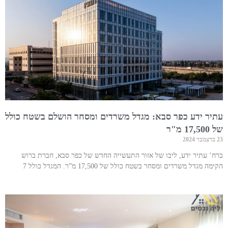
עתיר ידע כפר סבא: מגדל משרדים ומסחר הושלם בשטח כולל
של 17,500 מ"ר
23 בדצמבר 2024
ברח’ עתיר ידע, ליבו של אזור התעשייה החדש של כפר סבא, חברת ברוש
הקימה מגדל משרדים ומסחר בשטח כולל של 17,500 מ”ר. המגדל כולל 7