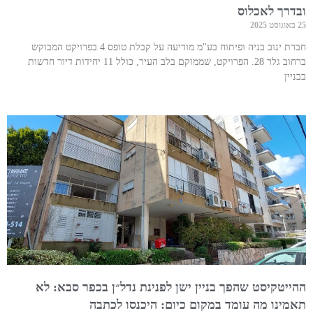
ובדרך לאכלוס
25 באוגוסט 2025
חברת ינוב בניה ופיתוח בע"מ מודיעה על קבלת טופס 4 בפרויקט המבוקש
ברחוב גלר 28. הפרויקט, שממוקם בלב העיר, כולל 11 יחידות דיור חדשות
בבניין
ההייטקיסט שהפך בניין ישן לפנינת נדל״ן בכפר סבא: לא
תאמינו מה עומד במקום כיום: היכנסו לכתבה