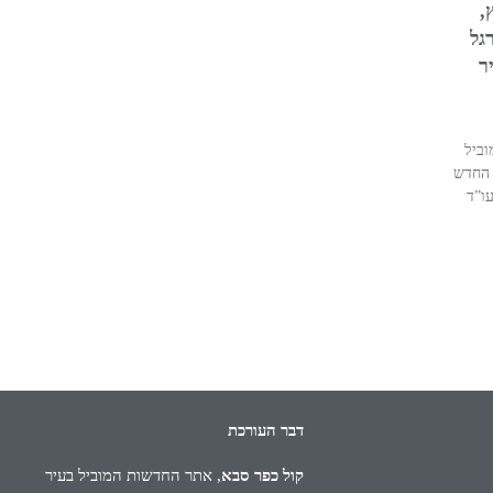
,
רגל
ר
וביל
 החדש
 סבא. עו”ד
דבר העורכת
קול כפר סבא
, אתר החדשות המוביל בעיר