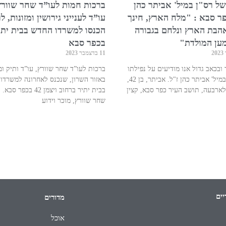
של רס"ן במיל' אביתר כהן
ברכות חמות לעו”ד שחר שוורץ
ר סבא : "מלח הארץ, חינך
עו”ד לענייני גירושין ומזונות, ל
אהבת הארץ ונלחם בגבורה
הכנסו למשרדו החדש בבית יתי
מען המולדת"
בכפר סבא
11 בדצמבר 2023
ובכאב גדול אנו מודיעים על נפילתו
ברכות לעו”ד שחר שוורץ, עו”ד ותיק ומ
של רס"ן במיל' אביתר כהן ז"ל. אביתר, בן 42,
באזור השרון, שנכנס לאחרונה למשרדו
לארבעה, תושב העיר כפר סבא, קצין
בבית יתיר ברחוב ויצמן 42 בכפר
שחר שוורץ, מוכר וידוע
יים
מדורים
אוכל