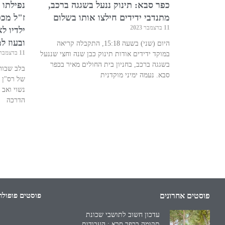
כפר סבא: תינוק ננעל בשגגה ברכב,
נפילתו 
מתנדבי ידידים חילצו אותו בשלום
ז"ל מכפ
11 בדצמבר 2023
ילדיו ל
ובעוז ל
היום (שני) בשעה 15:18, התקבלה קריאה
11 בדצמבר 2023
במוקד ידידים אודות תינוק כבן שנה וחצי שננעל
בשגגה ברכב, בחניון בית החולים מאיר בכפר
בלב שבור 
סבא. נעמה ימיני מוקדנית
נשוי ואב 
הדרכה
פוסטים אחרונים
פוסטים פופולר
עדכון חשוב לתושבי שכונת
תקומה בכפר סבא : העבודות