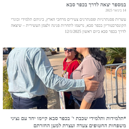
במספר יצאה לדרך בכפר סבא
14 בינואר 2025
עשרות פסנתרניות ופסנתרנים צעירים מרחבי הארץ, ביניהם תלמידי ובוגרי
הקונסרבטוריון בכפר סבא, נרשמו לתחרות פנינה זלצמן העשירית – שיצאה
לדרך בכפר סבא ביום ראשון 12/1/2025
*תלמידות ותלמידי שכבת י' בכפר סבא קיימו יחד עם נציגי
משפחות החטופים צעדה ועצרת למען החזרתם