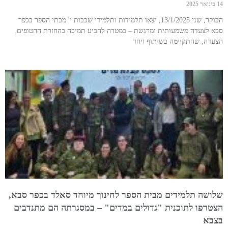
14 בינואר 2025
הבוקר, שני 13/1/2025, יצאו תלמידות ותלמידי שכבות י' מבתי הספר בכפר
סבא לצעדה משמעותית ומרגשת – במטרה להביע תמיכה בהחזרת החטופים.
הצעדה, שהתקיימה בשיתוף ויחד
שלושה תלמידים מבית הספר לחינוך מיוחד סאלד בכפר סבא,
הצטרפו לתוכנית "גדולים במדים" – במסגרתה הם מתנדבים
בצבא