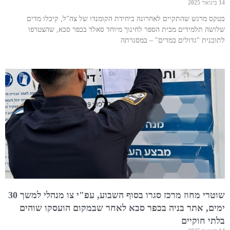
14 בינואר 2025
בטקס מרגש שהתקיים לאחרונה ביחידת הקומנדו של צה"ל, קיבלו מדים
שלושה תלמידים מבית הספר לחינוך מיוחד סאלד בכפר סבא, שהצטרפו
לתוכנית "גדולים במדים" – במסגרתה
שוטרי מחוז מרכז סגרו בסוף השבוע, עפ"י צו מנהלי למשך 30
ימים, אתר בניה בכפר סבא לאחר שבמקום הועסקו שוהים
בלתי חוקיים