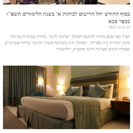
בסוף החודש יחל הרישום לכיתות א' בשנת הלימודים תשפ"ו
בכפר סבא
14 בינואר 2025
העיר כפר-סבא בחרה להיכנס למהלך "מרחבי חינוך, בחירה מבוקרת ופיתוח
זהות ייחודית בית ספרית". המהלך הינו בשיתוף משרד החינוך ובליווי אגף מו"פ,
במטרה לקדם מערכת חינוך מיטבית, רלוונטית