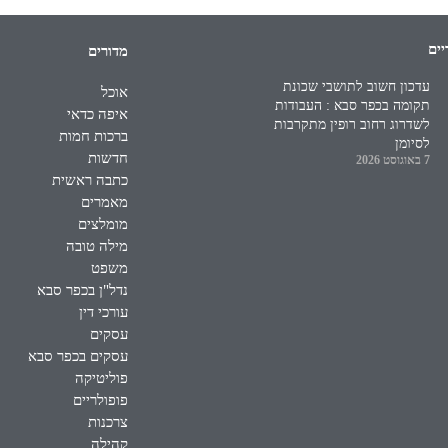
יים
מדורים
עדכון חשוב לתושבי שכונת
אוכל
תקומה בכפר סבא : העבודות
איפה כדאי
לשדרוג רחוב רופין מתקרבות
ברכות חמות
לסיומן
חדשות
7 באוגוסט 2026
כתבה ראשית
מאמרים
מומלצים
מילה טובה
משפט
נדל"ן בכפר סבא
עורכי דין
עסקים
עסקים בכפר סבא
פוליטיקה
פופולריים
צרכנות
קהילה