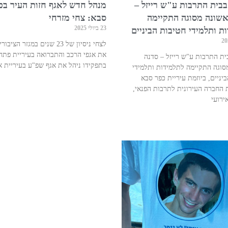
בבית התרבות ע"ש רייזל –
מנהל חדש לאגף חזות העיר בכ
אשונה מסוגה התקיימה
סבא: צחי מזרחי
23 ביולי 2025
ת ותלמידי חטיבות הביניים
לצחי ניסיון של 23 שנים במגזר הציב
את אגפי הרכב והתברואה בעיריית פתח
ית התרבות ע"ש רייזל – סדנה
בתפקידו ניהל את אגף שפ"ע בעיריית א
סוגה התקיימה לתלמידות ותלמידי
יניים, ביוזמת עיריית כפר סבא
 החברה העירונית לתרבות הפנאי,
ירועי