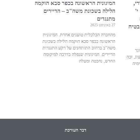
י,
המיגונית הראשונה בכפר סבא הוקמה
י'
הלילה בשכונת משה"ב – הדיירים
מתנגדים
27 באוגוסט 2025
בטיח
מהחברה הכלכלית טוענים אחרת. המיגונית
הראשונה בכפר סבא הוקמה הלילה בשכונת
משה"ב ברחוב התותחנים על רקע התנגדות
גר
הדיירים. המיגונית שנפלה בדרכה למיקומה
וג, זכה
החדש, נחבטה ומעלה
מיה
דבר העורכת