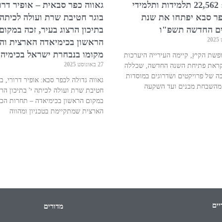
1.9.25: 22,562 תלמידות ותלמידי
גאווה כפר סבאית – אופיר דרור
פר סבא יפתחו את שנת
בוגר חטיבת שרת ועולה לכיתה 
ים החדשה תשפ"ו
בתיכון הרצוג בעיר, זכה במקום
הראשון בכימיאדה הארצית וה
מקומו בנבחרת ישראל בכימיה
פשת הקיץ, קיימה העירייה היערכות
27 באוגוסט 2025
ראת פתיחת השנה החדשה, שכללה
ה של פרויקטים ושדרוגים במוסדות
גאווה גדולה לכפר סבא: אופיר דרורי, בו
 מהשבחת מבנים ועד השקעה
חטיבת שרת ועולה לכיתה י' בתיכון הרצ
במקום הראשון בכימיאדה – תחרות הכי
הארצית שמתקיימת בטכניון ומהווה
יים
מדורים