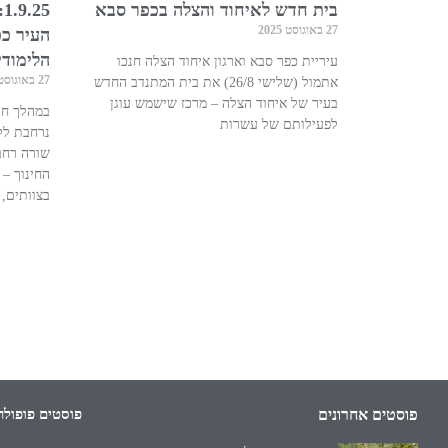
בית חדש לאיחוד והצלה בכפר סבא
27 באוגוסט 2025
העיר כ
הלימוד
עיריית כפר סבא וארגון איחוד הצלה חנכו
27 באוגוסט 2025
אתמול (שלישי 26/8) את בית המתנדב החדש
בעיר של איחוד הצלה – מרכז שישמש עוגן
במהלך חו
לפעילותם של עשרות
נרחבת לק
שורה רחב
החינוך –
בצוותים,
פוסטים אחרונים
פוסטים פופולר