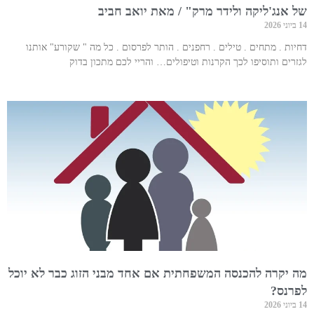
של אנג'ליקה ולידר מרק" / מאת יואב חביב
14 ביוני 2026
דחיות . מתחים . טילים . רחפנים . הותר לפרסום . כל מה " שקורע" אותנו
לגזרים ותוסיפו לכך הקרנות וטיפולים… והריי לכם מתכון בדוק
מה יקרה להכנסה המשפחתית אם אחד מבני הזוג כבר לא יוכל
לפרנס?
14 ביוני 2026