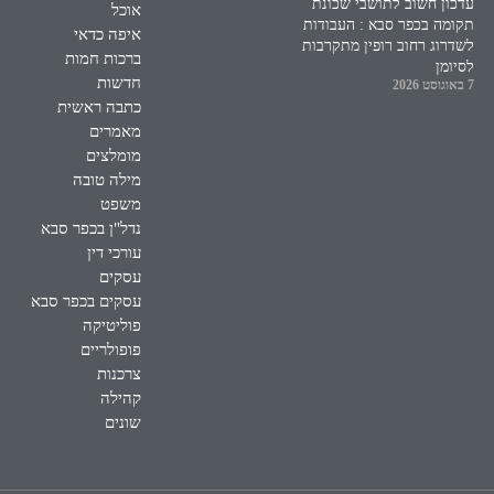
עדכון חשוב לתושבי שכונת
אוכל
תקומה בכפר סבא : העבודות
איפה כדאי
לשדרוג רחוב רופין מתקרבות
ברכות חמות
לסיומן
חדשות
7 באוגוסט 2026
כתבה ראשית
מאמרים
מומלצים
מילה טובה
משפט
נדל"ן בכפר סבא
עורכי דין
עסקים
עסקים בכפר סבא
פוליטיקה
פופולריים
צרכנות
קהילה
שונים