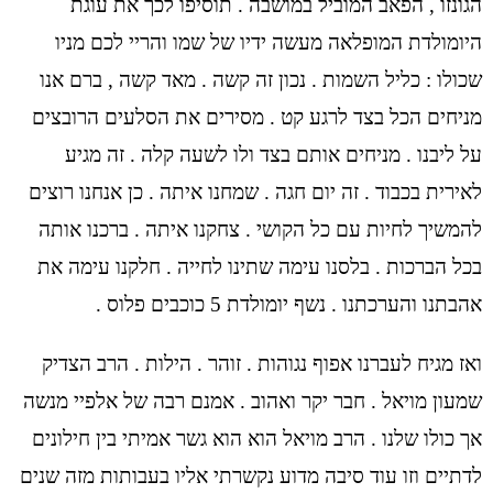
הגונזו , הפאב המוביל במושבה . תוסיפו לכך את עוגת
היומולדת המופלאה מעשה ידיו של שמו והריי לכם מניו
שכולו : כליל השמות . נכון זה קשה . מאד קשה , ברם אנו
מניחים הכל בצד לרגע קט . מסירים את הסלעים הרובצים
על ליבנו . מניחים אותם בצד ולו לשעה קלה . זה מגיע
לאירית בכבוד . זה יום חגה . שמחנו איתה . כן אנחנו רוצים
להמשיך לחיות עם כל הקושי . צחקנו איתה . ברכנו אותה
בכל הברכות . בלסנו עימה שתינו לחייה . חלקנו עימה את
אהבתנו והערכתנו . נשף יומולדת 5 כוכבים פלוס .
ואז מגיח לעברנו אפוף נגוהות . זוהר . הילות . הרב הצדיק
שמעון מויאל . חבר יקר ואהוב . אמנם רבה של אלפיי מנשה
אך כולו שלנו . הרב מויאל הוא הוא גשר אמיתי בין חילונים
לדתיים וזו עוד סיבה מדוע נקשרתי אליו בעבותות מזה שנים