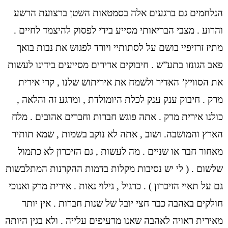
הנלחמים גם ברגעים אלה בסמטאות השטן ברצועת הרשע
והרוע . מצבי הבריאותי מסייע בידי לפסוק להיצמד לחיים .
מתיז זרזיפיי בושם על לסתותיי ויורד לפגוש את נבות בואך
פאב הגונזו בתע”ש . חיבוקים אדירים מסייעים בידינו לעשות
את הסוויץ’ האדיר ולשמח את איריתוש שלנו , קרי אירית
מרק . חיבוק ענק ענק לכלת היומולדת , ומרגע זה והלאה ,
כולנו אירית מרק . אתה פוגש חברות וחברים אהובים . מלח
הארץ והמושבה. ושוב , אתה לא נוקב בשמות , שמא תותיר
מאחור חבר או שניים . מה לעשות , גם הזיכרון לא כתמול
שלשום . ( לי יש נסיבות מקלות בדמות ההקרנות המתלבשות
גם על תאיי הזיכרון ) . כרגיל , גילוי נאות . אירית מרק ואנוכי
חולקים באהבה כבר חצי יובל של שנות חברות . אין יותר
מאירית ראויה לאהבה שאנו מרעיפים עלייה . ולא בגין היותה