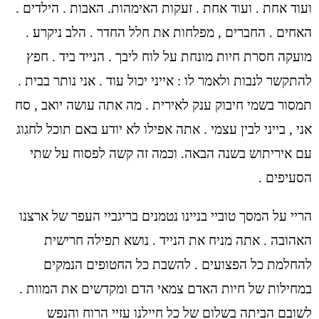
ועוד אחת . ועוד אחת . זעקות האימהות. האבות . הילדים .
האחים . החברים , מפלחות את חלל החדר . הלב ניקרע .
מועקה חסרת חיות מונחת על לוח ליבך . הנייד ביד . חפץ
להתקשר לנבות ולאמר לו : אייני יכול עוד . אני נותר בבית .
תמסור בשמי חיבוק ענק לאירית . מה אתה עושה יואב , סח
אני , בייני לבין עצמי . אתה אפילו לא יודע באם תוכל לחגוג
עם איריתוש בשנה הבאה. וכמה זה קשה לפסוח על שתי
הסעיפים .
הריי על המסך טוביי בניינו נטמנים בריגביי העפר של ארצנו
האהובה . אתה מניח את הנייד . נושא תפילה חרישית
להחלמת כל הפצועים . להשבת כל החטופים הנמקים
במחילות של חיות האדם צמאי הדם ומקדשים את המוות .
לשובם הביתה בשלום של כל חיילנו עזיי הרוח והנפש