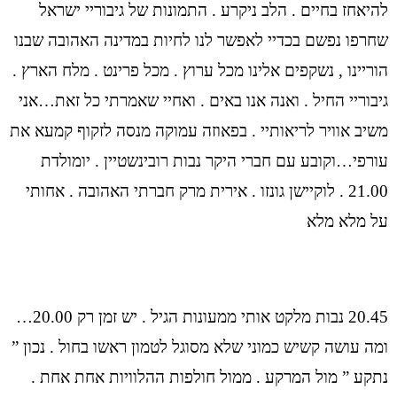
להיאחז בחיים . הלב ניקרע . התמונות של גיבוריי ישראל
שחרפו נפשם בכדיי לאפשר לנו לחיות במדינה האהובה שבנו
הוריינו , נשקפים אלינו מכל ערוץ . מכל פרינט . מלח הארץ .
גיבוריי החיל . ואנה אנו באים . ואחיי שאמרתי כל זאת…אני
משיב אוויר לריאותיי . בפאוזה עמוקה מנסה לזקוף קמעא את
עורפי…וקובע עם חברי היקר נבות רובינשטיין . יומולדת
21.00 . לוקיישן גונזו . אירית מרק חברתי האהובה . אחותי
על מלא מלא
20.45 נבות מלקט אותי ממעונות הגיל . יש זמן רק 20.00…
ומה עושה קשיש כמוני שלא מסוגל לטמון ראשו בחול . נכון ”
נתקע ” מול המרקע . ממול חולפות ההלוויות אחת אחת .