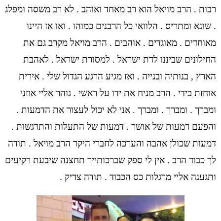
רבות . הרב מויאל הוא רב מאחד ואוהב . לא רב משסה ומפלג
. שונא ומתריס . הלוואי כל הרבנים כמוהו . ואו אז היינו
מאוחדים . מאוגדים . אוהבים . הרב מויאל מקרב גם את
החילונים שביננו לדת ישראל . למסורת ישראל . לאהבת
הארץ , בנותיה ובנייה . ואז מגיע הרגע הגדול שלי . אירית
אוחזת בידי . הרב מניח את ידו על ראשי . גוהר אליי אוזני
ומברך . ומברך . ומברך . אני לא יכול לעצור את הדמעות .
והפעם דמעות של אושר . דמעות של התעלות והתרגשות .
דמעות שכולן אהבה והערכה לחברי היקר הרב מויאל . תודה
לך כבוד הרב . אין לי ספק שברכותייך תחצנה שיבעת רקיעים
ותגענה אליי מרגלות כס הכבוד . תודה צדיק .