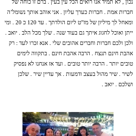
נכון , לא תמיד אנו רואים הכל עין בעין . ברם זו כוחה של
חברות אמת . חברות כערך עליון . אני אוהב אותך נשומל’ה
ומאחל לך מיליון של מז”ט ליום הולדתך . עד 120 כ 20 . ומי
ייתן ואוכל לחגוג איתך גם בעוד שנה . שלך מכל הלב . יואב .
ולכן ולכם חברות וחברים אהובים שלי . אנא זכרו לעד : רק
אהבת חינם תנצח . הרבה אהבת חינם . בתקווה לימים
טובים יותר . הרבה יותר טובים . ועד אז אנחנו לא נפסיק
לשיר . שיר מהול בעצב ודמעות . אך עדיין שיר . שלכן
ושלכם . יואב .