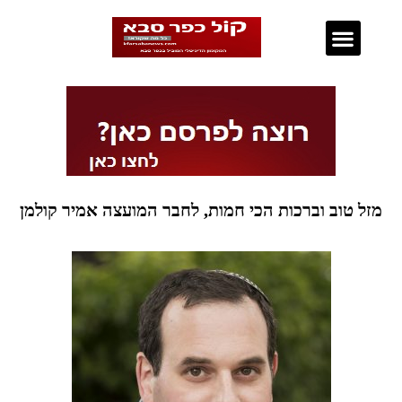
נדל"ן בכפר סבא
מזל טוב וברכות הכי חמות, לחבר המועצה אמיר קולמן