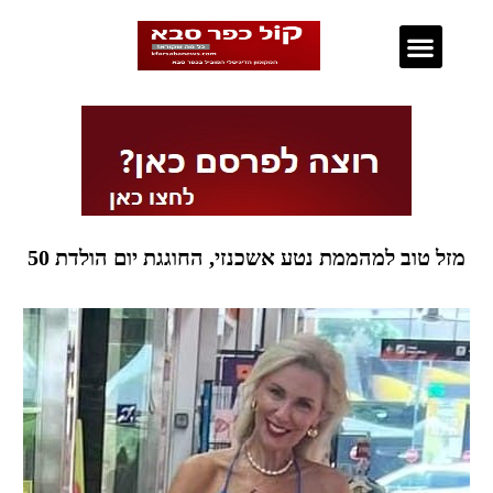
נדל"ן בכפר סבא
מזל טוב למהממת נטע אשכנזי, החוגגת יום הולדת 50