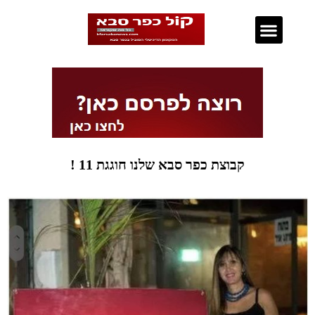
נדל"ן בכפר סבא
קבוצת כפר סבא שלנו חוגגת 11 !