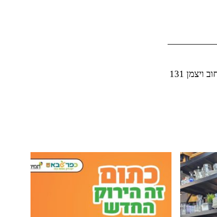
ברכות חמות ומזל טוב למתווך השנה, אבי סופר לרגל פתיחת משרדו החדש ברחוב ויצמן 131