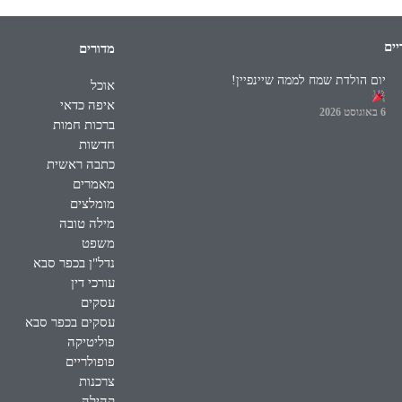
יים
מדורים
יום הולדת שמח לממה שיינפיין!
אוכל
איפה כדאי
6 באוגוסט 2026
ברכות חמות
חדשות
כתבה ראשית
מאמרים
מומלצים
מילה טובה
משפט
נדל"ן בכפר סבא
עורכי דין
עסקים
עסקים בכפר סבא
פוליטיקה
פופולריים
צרכנות
קהילה