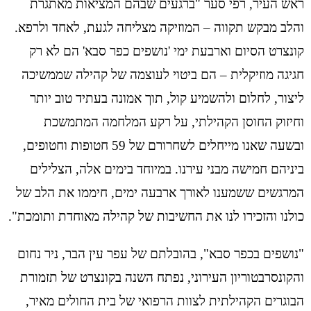
ראש העיר, רפי סער "ברגעים שבהם המציאות מאתגרת
והלב מבקש תקווה – המוזיקה מצליחה לגעת, לאחד ולרפא.
קונצרט הסיום וארבעת ימי 'נושפים כפר סבא' הם לא רק
חגיגה מוזיקלית – הם ביטוי לעוצמה של קהילה שממשיכה
ליצור, לחלום ולהשמיע קול, תוך אמונה בעתיד טוב יותר
וחיזוק החוסן הקהילתי, על רקע המלחמה המתמשכת
ובשעה שאנו מייחלים לשחרורם של 59 חטופות וחטופים,
ביניהם חמישה מבני עירנו. במיוחד בימים אלה, הצלילים
המרגשים ששמענו לאורך ארבעה ימים, חיממו את הלב של
כולנו והזכירו לנו את החשיבות של קהילה מאוחדת ותומכת".
"נושפים בכפר סבא", בהובלתם של עפר עין הבר, ניר נחום
והקונסרבטוריון העירוני, נפתח השנה בקונצרט של תזמורת
הבוגרים הקהילתית לצוות הרפואי של בית החולים מאיר,