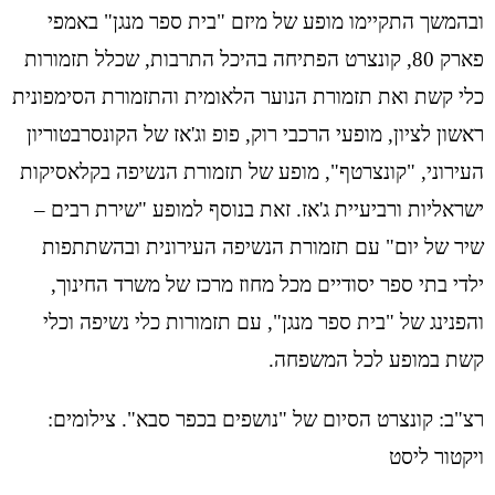
ובהמשך התקיימו מופע של מיזם "בית ספר מנגן" באמפי
פארק 80, קונצרט הפתיחה בהיכל התרבות, שכלל תזמורות
כלי קשת ואת תזמורת הנוער הלאומית והתזמורת הסימפונית
ראשון לציון, מופעי הרכבי רוק, פופ וג'אז של הקונסרבטוריון
העירוני, "קונצרטף", מופע של תזמורת הנשיפה בקלאסיקות
ישראליות ורביעיית ג'אז. זאת בנוסף למופע "שירת רבים –
שיר של יום" עם תזמורת הנשיפה העירונית ובהשתתפות
ילדי בתי ספר יסודיים מכל מחוז מרכז של משרד החינוך,
והפנינג של "בית ספר מנגן", עם תזמורות כלי נשיפה וכלי
קשת במופע לכל המשפחה.
רצ"ב: קונצרט הסיום של "נושפים בכפר סבא". צילומים:
ויקטור ליסט