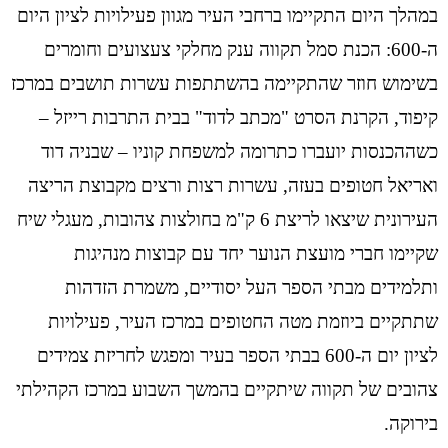
במהלך היום התקיימו ברחבי העיר מגוון פעילויות לציון היום
ה-600: הכנת סמל תקווה ענק מחלקי צעצועים וחומרים
בשימוש חוזר שהתקיימה בהשתתפות עשרות תושבים במרכז
קיפוד, הקרנת הסרט "מכתב לדוד" בבית התרבות רייזל –
כשההכנסות יועברו כתרומה למשפחת קוניו – שבניה דוד
ואריאל חטופים בעזה, עשרות רצות ורצים מקבוצת הריצה
העירונית שיצאו לריצת 6 ק"מ בחולצות צהובות, מעגלי שיח
שקיימו חברי מועצת הנוער יחד עם קבוצות מנהיגות
ותלמידים מבתי הספר העל יסודיים, משמרת הזדהות
שתתקיים ביוזמת מטה החטופים במרכז העיר, פעילויות
לציון יום ה-600 בבתי הספר בעיר ומפגש לחריזת צמידים
צהובים של תקווה שיתקיים בהמשך השבוע במרכז הקהילתי
בירוקה.