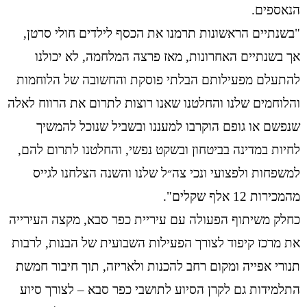
הנאספים.
"בשנתיים הראשונות תרמנו את הכסף לילדים חולי סרטן,
אך בשנתיים האחרונות, מאז פרצה המלחמה, לא יכולנו
להתעלם מפעילותם הבלתי פוסקת והחשובה של הלוחמות
והלוחמים שלנו והחלטנו שאנו רוצות לתרום את הרווח לאלה
שנפשם או גופם הוקרבו למעננו ובשביל שנוכל להמשיך
לחיות במדינה בביטחון ובשקט נפשי, והחלטנו לתרום להם,
למשפחות ולפצועי ונכי צה״ל שלנו והשנה הצלחנו לגייס
מהמכירות 12 אלף שקלים".
כחלק משיתוף הפעולה עם עיריית כפר סבא, ⁠מקצה העירייה
את מרכז קיפוד לצורך הפעילות השבועית של הבנות, לרבות
תנורי אפייה ומקום רחב להכנות ולאריזה, תוך חיבור חמשת
התלמידות גם לקרן הסיוע לתושבי כפר סבא – לצורך סיוע