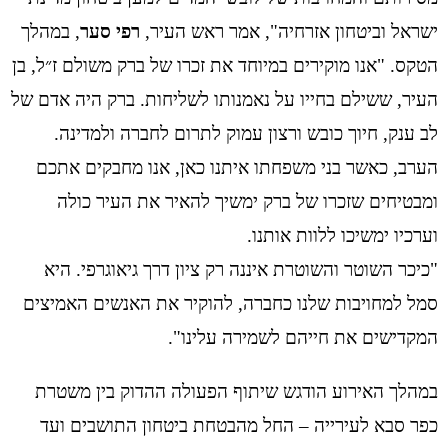
ישראל וביטחון אזרחיה", אמר ראש העיר,
רפי סער
, במהלך
הטקס. "אנו מוקירים במיוחד את זכרו של ברק משולם ז״ל, בן
העיר, ששילם בחייו על נאמנותו לשליחות. ברק היה אדם של
לב ענק, חיוך כובש ורצון עמוק לתרום לחברה ולמדינה.
הערב, כאשר בני משפחתו איתנו כאן, אנו מחבקים אתכם
ומבטיחים שזכרו של ברק ימשיך להאיר את העיר כולה
וערכיו ימשיכו ללוות אותנו.
"כיכר השוטר והשוטרת איננה רק ציון דרך גיאוגרפי. היא
סמל למחויבות שלנו כחברה, להוקיר את האנשים האמיצים
המקדישים את חייהם לשמירה עלינו".
במהלך האירוע הודגש שיתוף הפעולה ההדוק בין משטרת
כפר סבא לעירייה – החל מהבטחת ביטחון התושבים ועד