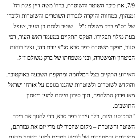
7/9, את כיכר השוטר והשוטרת, ברח' משה דיין פינת רח'
זמנהוף, כמחווה והוקרה לגבורת השוטרים והשוטרות ולזכרו
של רס"מ ברק משולם ז"ל – שוטר ולוחם בן העיר, שנפל
בעת מילוי תפקידו. הטקס התקיים במעמד ראש העיר, רפי
סער, מפקד משטרת כפר סבא סנ"צ יורם כהן, נציגי כוחות
הביטחון והמשטרה, ובני משפחתו של ברק משולם ז"ל.
האירוע התקיים בצל המלחמה ומתקפת השבעה באוקטובר,
והוקדש לשוטרים ולשוטרות שהגנו בגופם על אזרחי ישראל
מאז פרוץ המלחמה, תוך סיכון חייהם למען ביטחון
התושבים.
"התכנסנו היום, בלב עירנו כפר סבא, כדי לחנוך את כיכר
השוטר והשוטרת – מקום שיזכיר לנו מדי יום את גבורתם,
מסירותם והמחויבות של לובשי המדים למען ביטחון מדינת