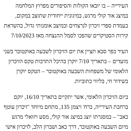
העירייה – בו יובאו הקולות והסיפורים מפרוץ המלחמה
במיצג אור קולי מרגש, במיגונית ייחודית שתוצב במקום,
בעמדת ספרי זיכרון לנרצחים ובמיצב אומנותי גדול, בהשראת
קירות הסטיקרים שהפכו לסמל ההנצחה מאז 7/10/2023
העיר כפר סבא תציין את יום הזיכרון לשבעה באוקטובר בשני
מועדים – בתאריך 7/10 יוקרן בהיכל התרבות טקס הזיכרון
הלאומי של משפחות השבעה באוקטובר – הטקס יוקרן
בשידור חי, בליווי כתוביות.
ביום הזיכרון הלאומי, אשר יתקיים בתאריך 16/10, יוקם
ברחבת העירייה, ברח' ויצמן 135, מתחם מיוחד "זיכרון עוטף
כאב" – במסגרתו יוצג במיצג אור קולי, מסע ויזואלי מרגש
מיום השבעה באוקטובר, דרך כאב ושברון הלב, לזיכרון אישי