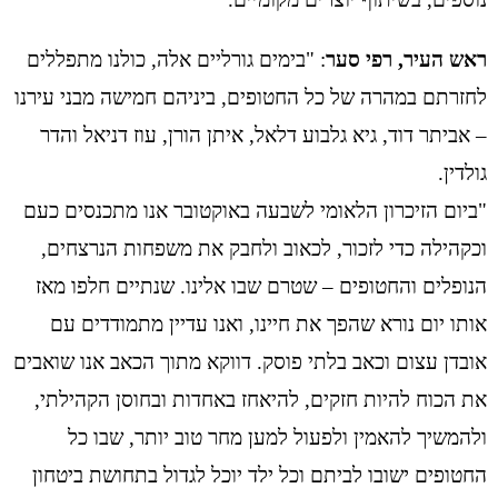
ראש העיר, רפי סער
: "בימים גורליים אלה, כולנו מתפללים
לחזרתם במהרה של כל החטופים, ביניהם חמישה מבני עירנו
– אביתר דוד, גיא גלבוע דלאל, איתן הורן, עוז דניאל והדר
גולדין.
"ביום הזיכרון הלאומי לשבעה באוקטובר אנו מתכנסים כעם
וכקהילה כדי לזכור, לכאוב ולחבק את משפחות הנרצחים,
הנופלים והחטופים – שטרם שבו אלינו. שנתיים חלפו מאז
אותו יום נורא שהפך את חיינו, ואנו עדיין מתמודדים עם
אובדן עצום וכאב בלתי פוסק. דווקא מתוך הכאב אנו שואבים
את הכוח להיות חזקים, להיאחז באחדות ובחוסן הקהילתי,
ולהמשיך להאמין ולפעול למען מחר טוב יותר, שבו כל
החטופים ישובו לביתם וכל ילד יוכל לגדול בתחושת ביטחון