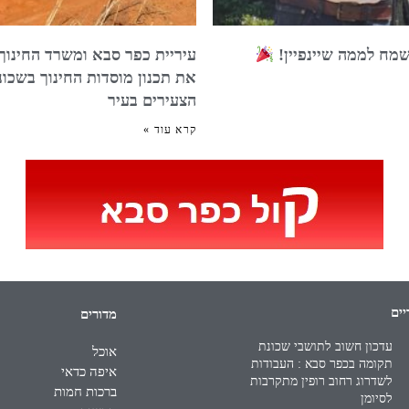
שמח לממה שיינפיין!
עיריית כפר סבא ומשרד החינוך
את תכנון מוסדות החינוך בשכונ
הצעירים בעיר
קרא עוד »
יים
מדורים
עדכון חשוב לתושבי שכונת
אוכל
תקומה בכפר סבא : העבודות
איפה כדאי
לשדרוג רחוב רופין מתקרבות
ברכות חמות
לסיומן