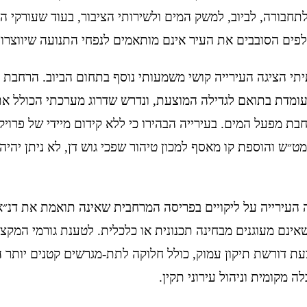
תחבורה, לביוב, למשק המים ולשירותי הציבור, בעוד שעורקי ה
פים הסובבים את העיר אינם מותאמים לנפחי התנועה שיווצרו.
י הציגה העירייה קושי משמעותי נוסף בתחום הביוב. הרחבת 
עומדת בתואם לגדילה המוצעת, ונדרש שדרוג מערכתי הכולל את
בת מפעל המים. בעירייה הבהירו כי ללא קידום מיידי של פרויק
״ש והוספת קו מאסף למכון טיהור שפכי גוש דן, לא ניתן יהיה
 העירייה על ליקויים בפריסה המרחבית שאינה תואמת את דנ״א 
 שאינם מעוגנים מבחינה תכנונית או כלכלית. לטענת גורמי המקצ
עת דורשת תיקון עמוק, כולל חלוקה לתת-מגרשים קטנים יותר
ה מקומית וניהול עירוני תקין.