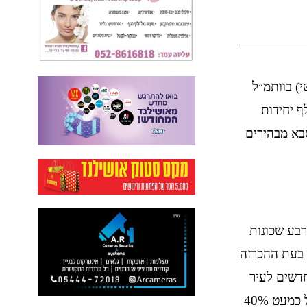
י) בוותמ״ל
 3014 במתחם בן-יהודה צפון בכפר סבא, הכוללת 12 אלף יחידות
סבא מבהירים
רבע שכונות
ור, לעומת 7,000 יחידות בעת ההכרזה
לף תושבים חדשים לעיר
שמונה כיום כ-101 אלף תושבים, תוספת של כמעט 40%