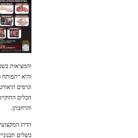
והיא “תפותח ר
וגרפים תיאורט
הכלים החוקיים
והרחבתן.
הדרג המקצועי 