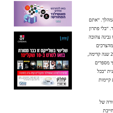
המהלך. “אתם
 “בלי פתרון
 גבינה צהובה
מהצרכים
והמציאות בשטח”. לדבריו, מדובר בעתודת הקרקע האחרונה של כפר סבא ל-20 שנה קדימה,
י מספרים
ית “בכל
קיימות
ורה של
 אלף תושבים מחייבת