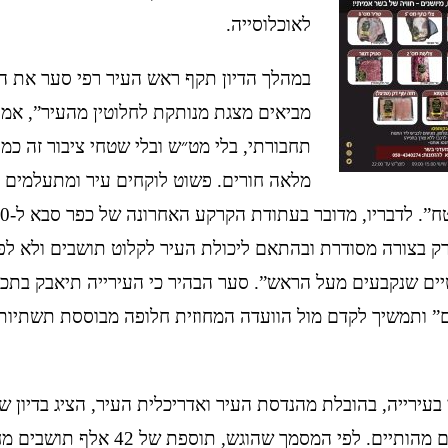
לאוכלוסייה.
במהלך הדיון תקף ראש העיר רפי סער את 
מביאים מצגת מנותקת לחלוטין מהעיר”, אמר.
תחבורתי, בלי מט״ש ובלי שטחי ציבור זה כמו
מלאה חורים. פשוט לוקחים עיר ומתעלמים 
ק בצורה מסודרת ובהתאם ליכולת העיר לקלוט תושבים ולא לפ
יים שנקבעים מעל הראש”. סער הבהיר כי העירייה תיאבק בתכנ
” ותמשיך לקדם מול הוועדה המחוזית חלופה מבוססת תשתיות 
בעירייה, בהובלת מהנדסת העיר ואדריכלית העיר, הציג בדיון ש
כשלים תכנוניים מהותיים. לפי המסמך שהוגש, תוספת של 42