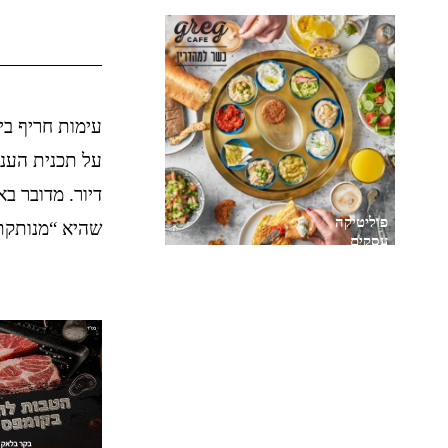
עימות חריף בין
דיור. מדובר ב
פוליטיקה
שהיא “מנותקת 
עסקים