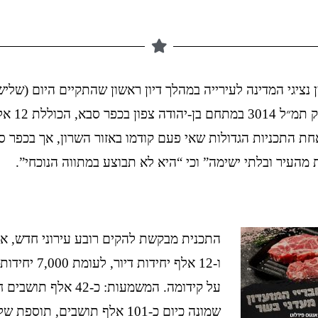
 נציגי המדינה לעירייה במהלך דיון ראשון שהתקיים היום (שליש
על תכנית הענק תמ״ל
אחת התכניות הגדולות שאי פעם קודמו באזור השרון, אך בכפר 
מהעיר ובלתי ישימה” וכי “היא לא תבוצע במתווה הנוכחי”.
התכנית מבקשת להקים רובע עירוני חדש, א
ו-12 אלף יחידות די
על קידומה. המשמעות: כ-42 א