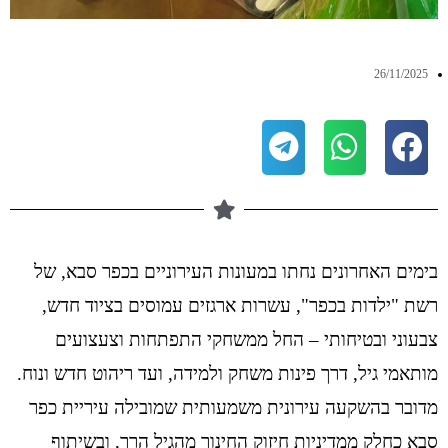
26/11/2025
בימים האחרונים נחתו במעונות העירוניים בכפר סבא, של
רשת "ילדות בכפר", עשרות ארגזים עמוסים בציוד חדש,
צבעוני ובטיחותי – החל ממשחקי התפתחות וצעצועים
מותאמי גיל, דרך פינות משחק ולמידה, ועד ריהוט חדש ונוח.
מדובר בהשקעה עירונית משמעותית שמובילה עיריית כפר
סבא כחלק ממדיניות חיזוק החינוך מהגיל הרך, ובשיתוף