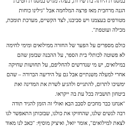
במסגרת היותה בת שירות, בעלה מגויס במסגרת חטיבת
הגנה מרחבית מאז פרצה המלחמה אבל "גילינו כוחות
מטורפים בעצמנו ויש סביבנו, לצד הקשיים, מערכת תומכת,
מכילה ועוטפת".
כולם מספרים על הפער של החזרה ממילואים ומימי לחימה
לא פשוטה לכותלי בית הספר, על ההבנה שבזמן שהם
במילואים, יש מי שנדרשים להחליפם, על תחושות שחיקה
אחרי למעלה משנתיים אבל גם על הידיעה הברורה – שהם
ימשיכו לתרום, להתגייס ולהגיע לשרת את המדינה ואת
ביטחון תושביה בכל עת בה ייקראו.
"אנחנו כבר מחכים לסבב הבא ואולי זה הזמן להגיד תודה
רבה לנשים שלנו, שהחזיקו את כולנו, שבזכותן התאפשר לנו
לצאת למילואים", אומר יואל, ואיציק מוסיף: "כאב לנו מאוד