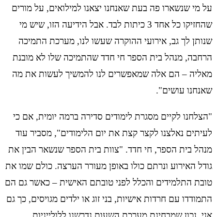
על מי שנשארו פה בעת שאנחנו יצאנו למילואים, על מורים
שהחזיקו כל אחד 3 כיתות לבד. אבל הידיעה הזו, שיש מי
שנותן לך גב, אירועי ההוקרה שעשו לנו, מערכת התמיכה
הרחבה, מנהל בית הספר חי חדד שהתמיכה שלו לא מובנת
מאליה – הם אלה שמאפשרים לנו להמשיך לעשות את מה
שאנחנו עושים".
"הצלחנו לקיים מסגרת לימודים סדירה ברמה יומית, אם כי
לעיתים נאלצנו לקצר קצת את יום הלימודים", מסביר עוד
מנהל בית הספר, חי חדד. "צוות בית הספר שנשאר הבין את
גודל האירוע ונרתם כולו באופן מעורר הערצה. כולם שמו את
טובת התלמידים והכלל לפני טובתם האישית – כאשר גם הם
התמודדו עם חרדות אישיות, בני זוג או ילדים מגויסים, כך גם
אני. נכון שמבחינת מערכת השעות נדרשנו ללולייניות