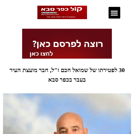
נדל"ן בכפר סבא
30 לפטירתו של שמואל חכם ז"ל, חבר מועצת העיר
בעבר בכפר סבא