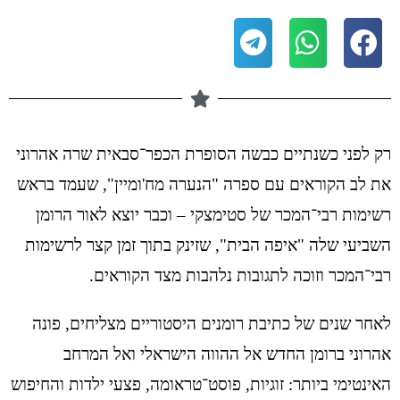
רק לפני כשנתיים כבשה הסופרת הכפר־סבאית שרה אהרוני
את לב הקוראים עם ספרה "הנערה מח'ומיין", שעמד בראש
רשימות רבי־המכר של סטימצקי – וכבר יוצא לאור הרומן
השביעי שלה "איפה הבית", שזינק בתוך זמן קצר לרשימות
רבי־המכר וזוכה לתגובות נלהבות מצד הקוראים.
לאחר שנים של כתיבת רומנים היסטוריים מצליחים, פונה
אהרוני ברומן החדש אל ההווה הישראלי ואל המרחב
האינטימי ביותר: זוגיות, פוסט־טראומה, פצעי ילדות והחיפוש