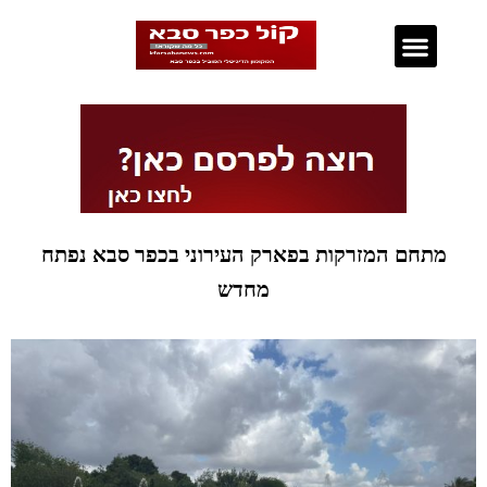
נדל"ן בכפר סבא
מתחם המזרקות בפארק העירוני בכפר סבא נפתח
מחדש