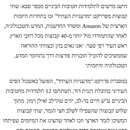
הישג מרשים לתלמידות חטיבות הביניים מכפר סבא: שתי
קבוצות מפרויקט “מדעניות העתיד” זכו בתחרות היזמות
הארצית של Amazon ומשרד החדשנות, המדע והטכנולוגיה,
לאחר שהתמודדו מול יותר מ-40 קבוצות מכל רחבי הארץ.
ראש העיר רפי סער: ״אנו גאים בהן ובצוותי ההוראה
שממשיכים להוביל תוכניות פורצות דרך בתחומי המדע,
הטכנולוגיה והיזמות״
במסגרת פרויקט “מדעניות העתיד”, הפועל באשכול הפיס
העירוני בהובלת דגנית דוד, השתתפו 12 תלמידות מחטיבות
הביניים ע”ש חיים בר-לב, יורם טהרלב ואילן רמון. מתוך
שלוש קבוצות שהעפילו לשלב חצי הגמר, שתי קבוצות
המשיכו לגמר הארצי וזכו לאחר שהציגו את המיזמים שפיתחו