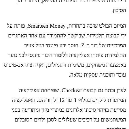
בפני צוות שופטים בכיר מעולמות ההייטק, היזמות והון
הסיכון.
המיזם הבולט שזכה בתחרות, Smarteen Money, פותח על
ידי קבוצת תלמידות שביקשה להתמודד עם אחד האתגרים
המרכזיים של דור ה-Z: חוסר ידע פיננסי בגיל צעיר.
התלמידות פיתחו אפליקציה ללימוד חינוך פיננסי לבני נוער
באמצעות משחקים, משימות ותגמולים, ואף הציגו אב-טיפוס
עובד ותוכנית עסקית מלאה.
לצדן זכתה גם קבוצת Checkeat, שפיתחה אפליקציה
המיועדת לילדים בגילאי 3 עד 12 ולהוריהם. האפליקציה
מסייעת בזיהוי סיכוני אלרגנים במוצרי מזון ומתריעה בפני
המשתמשים על רכיבים שעלולים לסכן ילדים הסובלים