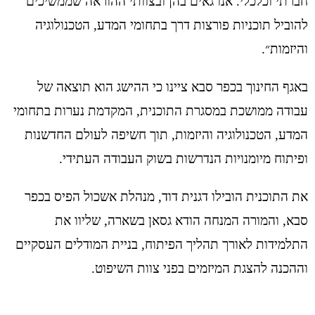
חברתי וכלכלי. אנו גאים בהן ובצוותי ההוראה שממשיכים
להוביל תוכניות פורצות דרך בתחומי המדע, הטכנולוגיה
והיזמות״.
באגף החינוך בכפר סבא ציינו כי ההישג הוא תוצאה של
עבודה ממושכת במסגרת התוכנית, המקדמת נערות בתחומי
המדע, הטכנולוגיה והיזמות, תוך חשיפה לעולם החדשנות
ופיתוח מיומנויות הנדרשות בשוק העבודה העתידי.
את התוכנית הובילו דגנית דוד, מנהלת אשכול הפיס בכפר
סבא, והמורה המנחה הודא גסאן בשארה, שליוו את
התלמידות לאורך תהליך הפיתוח, בניית המודלים העסקיים
וההכנה להצגת המיזמים בפני צוות השיפוט.