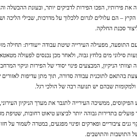
את פירותיו, הפכו הפירות לדביקים יותר, ובעונת ההבשלה והנ
הקיץ – הם עלולים לגרום ללכלוך על מדרכות, שבילי הליכה וש
ליצור סכנת החלקה.
ם התופעה, מפעילה העירייה שיטת עבודה ייעודית: תחילה מו
ת סילוני מים בלחץ גבוה, ולאחר מכן נכנסים לפעולה מטאטאי
וצוותי הניקיון, המבצעים פינוי יסודי של הפירות וניקוי המרחב 
עת בהתאם לתוכנית עבודה סדורה, תוך מתן עדיפות לאזורים 
ולמקומות שבהם יש תנועה רבה של הולכי רגל.
הפיקוסים, ממשיכה העירייה לתגבר את מערך הניקיון העירוני,
 פועלים בתדירות גבוהה יותר לביצוע טיאוט רחובות, שטיפת מדר
י גנים ציבוריים ופארקים ופינוי מפגעים, במטרה לשמור על חזו
של התושבות והתושבים.