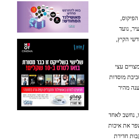
הפיקוס,
ר, נועד
דשי הקיץ,
צויים עצי
סביבת מוסדות
ענה מהיר
20 לאחר שהובא מהודו, נחשב לאחד
פר את איכות
י מהנוף העירוני. עם זאת, החל משנות ה־80, בעקבות חדירת