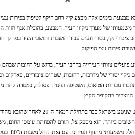
א מבצעת בימים אלה מבצע קיץ רחב היקף לטיפול בפירות עצי 
 משמעותי של מערך ניקיון העיר. המבצע, בהובלת אגף חזות העי
 ציבורי נקי, בטוח ונעים עבור תושבות ותושבי העיר במהלך חו
ירת פירות עצי הפיקוס.
פועלים צוותי העירייה ברחבי העיר, בדגש על רחובות שבהם מ
ם ניקוי יסודי של מדרכות, רחובות, שטחים ציבוריים, פארקים ו
 תוגברו עבודות הטיאוט, השטיפה ופינוי הפסולת, במטרה לתת מ
 הנוצרים בתקופת הקיץ.
פיקוס השדרות, שניטע בישראל כבר בתחילת המאה ה־
חשובים ביותר. הוא מספק צל, תורם להפחתת עומסי החום, מש
האוויר ומהווה חלק משמעות