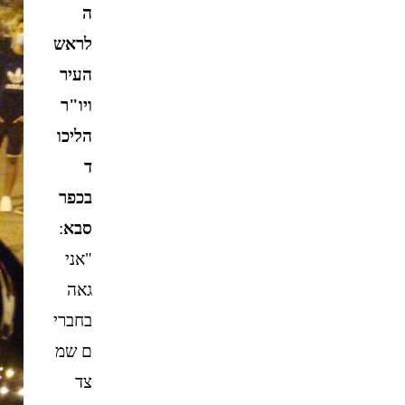
ה
לראש
העיר
ויו"ר
הליכו
ד
בכפר
סבא
:
"אני
גאה
בחברי
ם שמ
צד