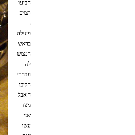
הביעו
תמיכ
ה
פעילה
בראש
הממש
לה
ונבחרי
הליכו
ד אבל
מצד
שני
עשו