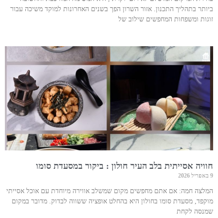
ביותר בתהליך התכנון. אזור השרון הפך בשנים האחרונות למוקד משיכה עבור
זוגות ומשפחות המחפשים שילוב של
חוויה אסייתית בלב העיר חולון : ביקור במסעדת סומו
9 באפריל 2026
המלצה חמה: אם אתם מחפשים מקום שמשלב אווירה מיוחדת עם אוכל אסייתי
מוקפד, מסעדת סומו בחולון היא בהחלט אופציה ששווה לבדוק. מדובר במקום
שמנסה לקחת