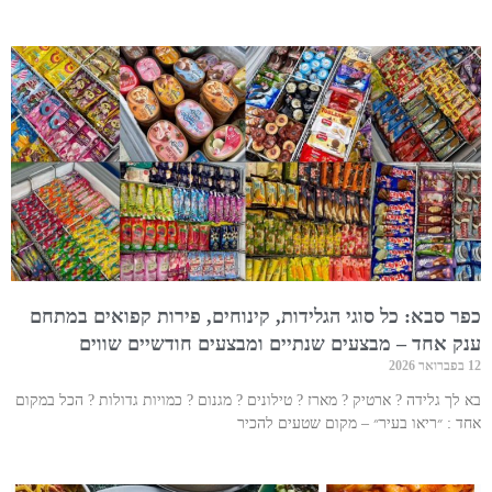
כפר סבא: כל סוגי הגלידות, קינוחים, פירות קפואים במתחם
ענק אחד – מבצעים שנתיים ומבצעים חודשיים שווים
12 בפברואר 2026
בא לך גלידה ? ארטיק ? מארז ? טילונים ? מגנום ? כמויות גדולות ? הכל במקום
אחד : ״ריאו בעיר״ – מקום שטעים להכיר