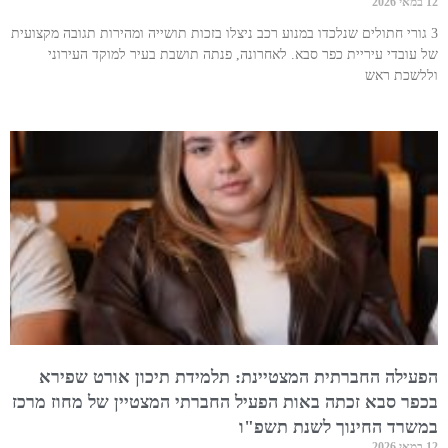
12 במאי 2026
3 גורי חתולים שנלכדו במנוע רכב ניצלו בזכות תושייה ומהירות תגובה מקצועית
של עובדי עיריית כפר סבא. לאחרונה, פנתה תושבת בעיר למוקד העירוני
וללשכת ראש
הפעילה החברתית המצטיינת: תלמידת תיכון אורט שפירא
בכפר סבא זכתה באות הפעיל החברתי המצטיין של מחוז מרכז
במשרד החינוך לשנת תשפ"ו
12 במאי 2026