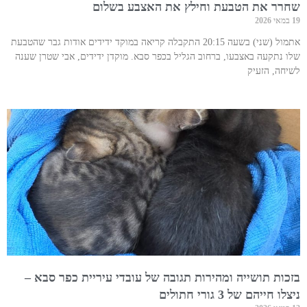
שחרר את הטבעת וחילץ את האצבע בשלום
19 במאי 2026
אתמול (שני) בשעה 20:15 התקבלה קריאה במוקד ידידים אודות גבר שהטבעת
שלו נתקעה באצבעו, ברחוב הגליל בכפר סבא. מוקדן ידידים, אבי שטרן שענה
לשיחה, הזעיק
בזכות תושייה ומהירות תגובה של עובדי עיריית כפר סבא –
ניצלו חייהם של 3 גורי חתולים