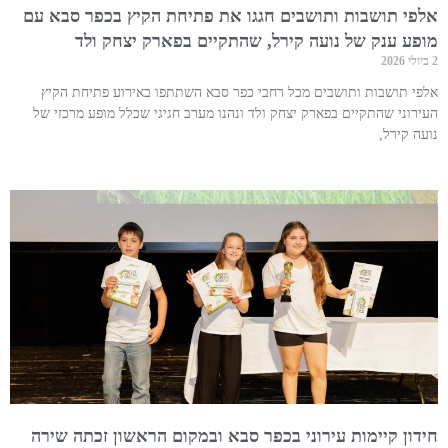
אלפי תושבות ותושבים חגגו את פתיחת הקיץ בכפר סבא עם
מופע ענק של נועה קירל, שהתקיים בפארק יצחק ולד
2 ביולי 2026
אלפי תושבות ותושבים מכל רחבי כפר סבא השתתפו באירוע פתיחת הקיץ
העירוני שהתקיים בפארק יצחק ולד ונהנו מערב חגיגי שכלל מופע מרכזי של
נועה קירל,
חידון קיימות עירוני בכפר סבא ובמקום הראשון זכתה שירה