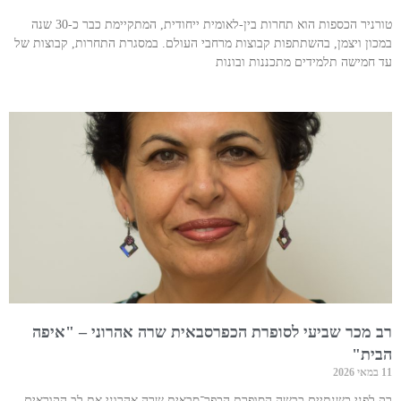
טורניר הכספות הוא תחרות בין-לאומית ייחודית, המתקיימת כבר כ-30 שנה
במכון ויצמן, בהשתתפות קבוצות מרחבי העולם. במסגרת התחרות, קבוצות של
עד חמישה תלמידים מתכננות ובונות
רב מכר שביעי לסופרת הכפרסבאית שרה אהרוני – "איפה
הבית"
11 במאי 2026
רק לפני כשנתיים כבשה הסופרת הכפר־סבאית שרה אהרוני את לב הקוראים