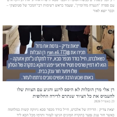
עם ספרה "הנערה מח'ומיין", שעמד בראש רשימות רבי־המכר של סטימצקי –
וכבר יוצא לאור
רן אלי מרן הובלות לא היסס לרגע והגיע עם הצוות שלו
להעמיס את כל הציוד שנתרם לדירה החלופית
23 באפריל 2026
יצאת צדיק : הדירה של אלברט, חייל בודד מכפר סבא ניזוקה קשות במלחמה
כאשר חור ענק נפער בתקרה המונים הגיעו לעזור ותרמו מכל הבא ליד