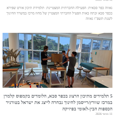
גאווה כפר סבאית: הפעילה החברתית המצטיינת: תלמידת תיכון אורט שפירא
בכפר סבא זכתה באות הפעיל החברתי המצטיין של מחוז מרכז במשרד החינוך
לשנת תשפ"ו גאווה
5 תלמידים מתיכון הרצוג בכפר סבא, הלומדים בקמפוס קלמרן
במרכז שוורץ/רייסמן לחינוך נבחרה לייצג את ישראל בטורניר
הכספות הבין-לאומי בפיזיקה
11 במאי 2026