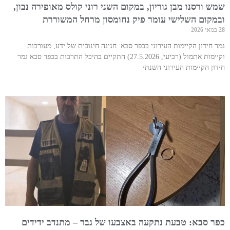
שמש ורסנו מבן גוריון, במקום השני רוני קולס מאופירה נבון,
ובמקום השלישי עומר פיק נחומסון מרחל המשוררת
28 במאי 2026
גמר חידון הקיימות העירוני בכפר סבא: חגיגה חינוכית של ידע, מעורבות
וקיימות אתמול (רביעי, 27.5.2026) התקיים בהיכל התרבות בכפר סבא גמר
חידון הקיימות העירוני השנתי
כפר סבא: טבעת נתקעה באצבעו של גבר – מתנדב ידידים