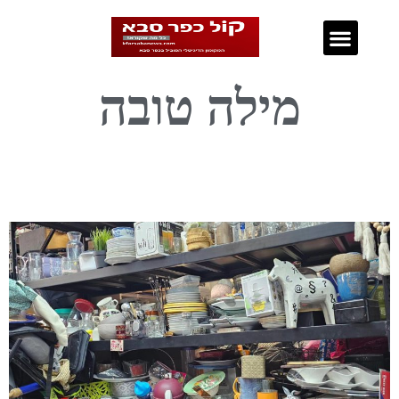
נדל"ן בכפר סבא
מילה טובה