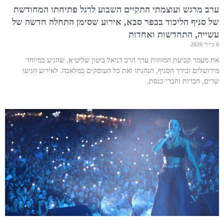
ערב מרגש ועוצמתי התקיים השבוע לרגל פתיחתו המחודשת
של סניף הליכוד בכפר סבא, אירוע שסימן התחלה חדשה של
עשייה, התחדשות ואחדות
6 ביולי 2026
את מעמד קביעת המזוזות ערך הרב דניאל ביטון שליט״א, שהגיע במיוחד
מירושלים ובירך הסניף, הנהגתו ואת כל העוסקים במלאכה. לאירוע הגיעו
שרים, חברות וחברי כנסת,