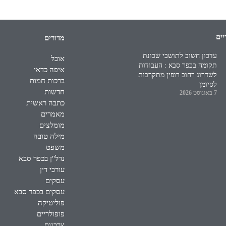
יים
מדורים
עדכון חשוב לתושבי שכונת
אוכל
תקומה בכפר סבא : העבודות
איפה כדאי
לשדרוג רחוב רופין מתקרבות
ברכות חמות
לסיומן
חדשות
7 באוגוסט 2026
כתבה ראשית
מאמרים
מומלצים
מילה טובה
משפט
נדל"ן בכפר סבא
עורכי דין
עסקים
עסקים בכפר סבא
פוליטיקה
פופולריים
צרכנות