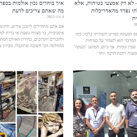
 לא רק אמצעי בטיחות, אלא
איך בוחרים נכון אולמות בכפר
תי נפרד מהאדריכלות
מה שאתם צריכים לדעת
4 ביוני 2025
ית
אם אתם מתחילים לתכנן אירוע, חתונה
אינטימית, בר מצווה נוצצת או ברית ל
ס המעקה כפריט תשתיתי בלבד, כזה
ולחברים הקרובים, בחירת האולם המתא
המרכזי הוא לשמור על בטיחות
ההחלטה הכי חשובה שתקבלו, מכיוון 
שבין קומות. אך כיום, המושג "מעקה"
עות רחבה הרבה יותר