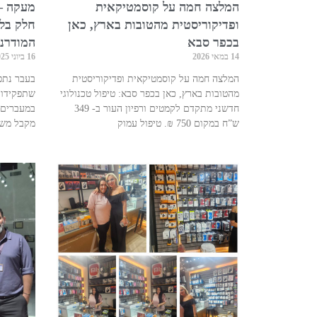
המלצה חמה על קוסמטיקאית
מעקה –
ופדיקוריסטית מהטובות בארץ, כאן
חלק בל
בכפר סבא
המודרנ
14 במאי 2026
16 ביוני 2025
המלצה חמה על קוסמטיקאית ופדיקוריסטית
בעבר נתפ
מהטובות בארץ, כאן בכפר סבא: טיפול טכנולוגי
שתפקידו 
חדשני מתקדם לקמטים ורפיון העור ב- 349
במעברים 
ש”ח במקום 750 ₪. טיפול עמוק
מקבל משמ