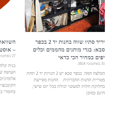
יריד סתיו שווה בחנות יד 2 בכפר
השוואת 
סבא: בגדי מותגים מהממים וכלים
– אוסט
27 באוקטובר 2024
יפים במחיר הכי כדאי
31 באוקטובר 2024
בניה קלה 
העושה שי
המלצה חמה: בכפר סבא יש 2 חנויות יד 2 תחת
אלומיניום
מטריית החנות החברתית. החנות מסייעת
הקונבנצי
בחלוקת חלות למעוטי יכולת בכל יום שישי,
בחומרי בנ
חינם כמובן