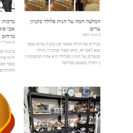
המלצה חמה על חנות סלולר בקניון
ברכות ח
ערים
אבי סו
4 במאי 2025
ברחוב ויצמן 31
6 באפריל 2025
מכירים את הילה מסופר פון בקניון ערים בכפר
סבא ?אם לא, כדאי מאוד שתכירו..הילה
ברכות חמו
הבעלים של חנות הסלולר היא אחת המקסימות
( ותמיד כשנטע ממליצה
בכפר סבא
התותחים 