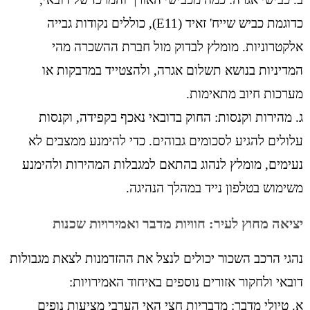
כדוגמת כביש שייח' זאיד (E11), כוללים נקודות גבייה
אלקטרוניות. מומלץ לבדוק מול חברת ההשכרה מהי
המדיניות בנושא תשלום אגרה, ולהצטייד במדבקות או
מערכות חיוב מתאימות.
ג. מהירות וקנסות: החוק בדובאי נאכף בקפידה, וקנסות
עלולים להגיע לסכומים גבוהים. כדי להימנע ממצבים לא
נעימים, מומלץ לנהוג בהתאם למגבלות המהירות ולהימנע
משימוש בטלפון נייד במהלך הנהיגה.
יציאה מחוץ לעיר: חוויות מדבר ואמירויות שכנות
נהגי הרכב השכור יכולים לנצל את ההזדמנות לצאת מגבולות
דובאי ולחקור אזורים נוספים באיחוד האמירויות:
א. טיולי מדבר: מדבריות חצי האי הערבי מציעות נופים