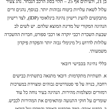
בן 21, ולעיתים אף 25 – תלוי בסוג הרכב הנבחר. נהג צעיר
עלול לשאת עלויות ביטוח גבוהות יותר. בנוסף, נהגים זרים
מתבקשים להציג רישיון נהיגה בינלאומי (IDP), לצד רישיון
הנהיגה המקורי של מדינת המוצא שלהם. יש לשים לב
שבעת השכרת רכבי יוקרה או רכבי ספורט, חברות ההשכרה
עלולות לדרוש גיל מינימלי גבוה יותר והפקדת פיקדון
משמעותי.
כללי נהיגה בכבישי דובאי
א. תשתיות מתקדמות: דובאי מתגאה בתשתית כבישים
רחבה, בנויה על פי סטנדרטים גבוהים ומצוידת במערכות
רמזורים ומצלמות מהירות. הנהיגה בעיר נוחה כל עוד
שומרים על חוקי התנועה ומתאימים את המהירות לכביש.
ב. כבישי אגרה: כמה מכבישי האורך והמרכז של דובאי,