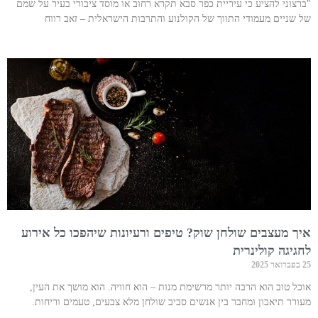
"ברצוני להציע כי עיריית כפר סבא תקרא רחוב או מוסד ציבורי בעיר על שמם
של שניים מעמודי התווך של הקולנוע והתרבות הישראלית – זאב רווח
איך מעצבים שולחן שוק? טיפים ורעיונות שיהפכו כל אירוע
לחגיגה קולינרית
25 בפברואר 2025
אוכל טוב הוא הרבה יותר מרשימת מנות – הוא חוויה. הוא מושך את העין,
מעורר תיאבון ומחבר בין אנשים סביב שולחן מלא צבעים, טעמים וריחות.