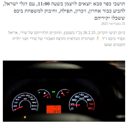
תושבי כפר סבא יוצאים לויצמן בשעה 11:00, עם דגלי ישראל,
להביע כבוד אחרון, זיכרון, תפילה, וחיבוק למשפחת ביבס
ששכלו יקיריהם
25 בפברואר 2025
ביום רביעי הקרוב, 26.2.25 (כ"ו בשבט), תתקיים הלווייתם של שירי, אריאל
וכפיר ביבס ז"ל.
הטרגדיה הנוראית והרצח האכזרי של שירי ושני ילדיה
הקטנים זעזעו