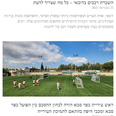
השכרת רכבים בדובאי – כל מה שצריך לדעת
25 בפברואר 2025
דובאי, אחת הערים המפורסמות ביותר במפרץ הפרסי, התפרסמה בזכות בנייניה
העתידניים, מרכזי הקניות היוקרתיים והחופים המרהיבים שלה. רבים
מהמבקרים בעיר מעדיפים לשכור רכב כדי ליהנות
ראש עיריית כפר סבא הורה לבחון ההסכם בין הפועל כפר
סבא ומכבי חיפה בהתאם לתמיכת העירייה