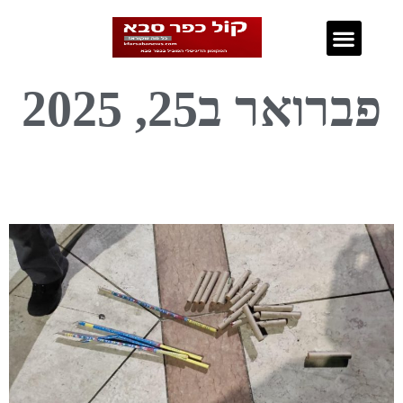
נדל"ן בכפר סבא
פברואר ב25, 2025