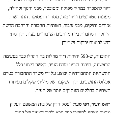
דיור להשכרה במחיר מפוקח ומסובסד, מבני חינוך וקהילה,
מעונות סטודנטים ודיור מוגן, מסחר ותעסוקה, התחדשות
אזורים ותיקים, מבני ציבור, תשתיות תחבורה והרחבת הרשת
הירוקה המחברת בין המרחבים הציבוריים בעיר, תוך מתן
דגש לריאות ירוקות ושימורן.
התוכנית, ש-598 יחידות דיור מוזלות בה הוגרלו כבר בפעימה
הראשונה, תיבנה בצפון מזרח העיר, כאשר ביצוע כלל
התשתיות התחבורתיות יבוצע על ידי משרד התחבורה בטרם
אכלוס התושבים, תוך השקעה של מיליוני שקלים בפיתוח
תשתיות בחלקים הוותיקים יותר של העיר.
ראש העיר, רפי סער
: "פסק הדין של בית המשפט העליון
מהווה ניצחון לתושבי כפר סבא ולדור הצעיר של העיר.