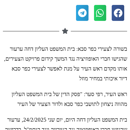
בשורה לצעירי כפר סבא: בית המשפט העליון דחה ערעור
שהגישו חברי האופוזיציה נגד המשך קידום פרויקט הצעירים,
אותו מקדם ראש העיר על מנת לאפשר לצעירי כפר סבא
דיור איכותי במחיר מוזל
ראש העיר, רפי סער: "פסק הדין של בית המשפט העליון
מהווה ניצחון לתושבי כפר סבא ולדור הצעיר של העיר
בית המשפט העליון דחה היום, יום שני 24/2/2025, ערעור
שהגישו חברי האופוזיציה נגד העירייה ונגד הותמ"ל, בדרישה