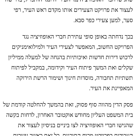
לעצור את פרויקט הצעירים אותו מקדם ראש העיר, רפי
סער, למען צעירי כפר סבא.
בכך נדחתה באופן סופי עתירת חברי האופוזיציה נגד
הפרויקט החשוב, המאפשר לצעירי העיר ולמילואימניקים
לרכוש דירות חדשות ואיכותיות בהנחה של למעלה ממיליון
שקלים ואת המשך פיתוח העיר וקידומה, במקביל לפיתוח
תשתיות תחבורה, מוסדות חינוך ושימור הרשת הירוקה
המאפיינת את העיר.
פסק הדין מהווה סוף פסוק, זאת בהמשך להחלטה קודמת של
בית המשפט העליון מחודש אוקטובר האחרון, לדחות בקשה
שהגישו חברי האופוזיציה לצו ביניים בניסיון לעצור את
העבודות בפרויקט מכוח התוכנית. כל זאת כאשר עשרות