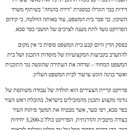
דירות כבר הוגרלו במסגרת "דירה בהנחה" בשיתוף משרד
השיכון. כך סבר בית המשפט, עוד באותה החלטה, כי קידום
הפרויקט נועד לתת מענה לצרכים של תושבי כפר סבא.
בפסק הדין היום קבע בית המשפט סופית כי אין מקום
להתערב בקביעות המקצועיות של מוסדות התכנון ושל בית
המשפט המחוזי – שדחה את העתירה שהוגשה נגד התוכנית
ואשר בגינה הוגש ערעור לבית המשפט העליון.
פרויקט קריית הצעירים הוא תולדה של עבודה משותפת של
גורמי מקצוע ותכנון מהמובילים בישראל, בהובלת ראש העיר
כפר סבא, רפי סער, אשר מבטיח את המשך פיתוח העיר
בצורה מיטבית והדרגתית. הפרויקט כולל כ-3,200 יחידות
דיור, בהן דירות במחיר מוזל של עד מיליון שקלים לזכאים,