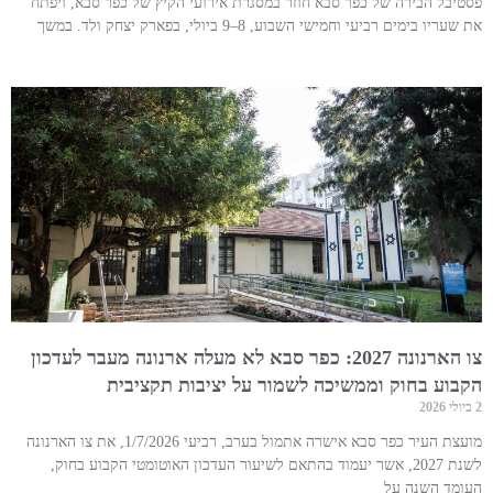
פסטיבל הבירה של כפר סבא חוזר במסגרת אירועי הקיץ של כפר סבא, ויפתח
את שעריו בימים רביעי וחמישי השבוע, 8–9 ביולי, בפארק יצחק ולד. במשך
צו הארנונה 2027: כפר סבא לא מעלה ארנונה מעבר לעדכון
הקבוע בחוק וממשיכה לשמור על יציבות תקציבית
2 ביולי 2026
מועצת העיר כפר סבא אישרה אתמול בערב, רביעי 1/7/2026, את צו הארנונה
לשנת 2027, אשר יעמוד בהתאם לשיעור העדכון האוטומטי הקבוע בחוק,
העומד השנה על