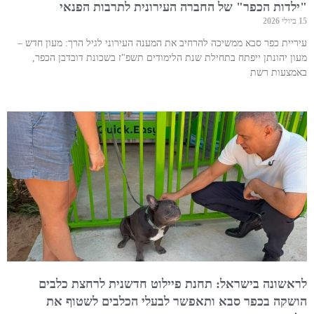
"ילדות הכפר" של החברה העירונית לתרבות הפנאי
15 ביולי 2026
עיריית כפר סבא ממשיכה להרחיב את המענה העירוני לגיל הרך: מעון חדש –
מעון יהונתן ייפתח בתחילת שנת הלימודים תשפ"ז בשכונת דובדבן הכפר,
באמצעות רשת
לראשונה בישראל: תחנת פיילוט חדשנית לרחצת כלבים
הושקה בכפר סבא ותאפשר לבעלי הכלבים לשטוף את