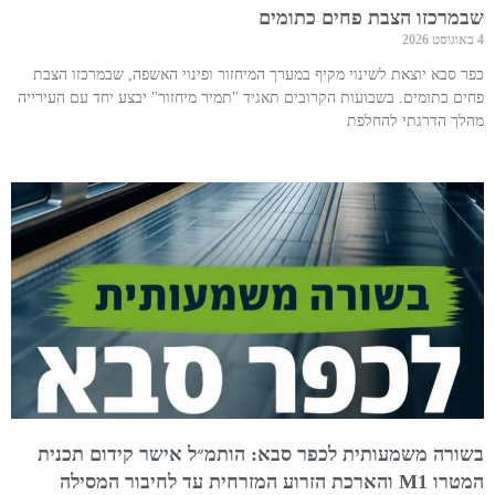
שבמרכזו הצבת פחים כתומים
4 באוגוסט 2026
כפר סבא יוצאת לשינוי מקיף במערך המיחזור ופינוי האשפה, שבמרכזו הצבת
פחים כתומים. בשבועות הקרובים תאגיד "תמיר מיחזור" יבצע יחד עם העירייה
מהלך הדרגתי להחלפת
בשורה משמעותית לכפר סבא: הותמ״ל אישר קידום תכנית
המטרו M1 והארכת הזרוע המזרחית עד לחיבור המסילה