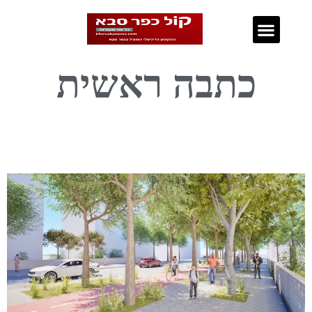
נדל"ן בכפר סבא
כתבה ראשית